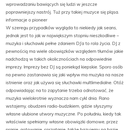
wprowadzaniu bawiących się ludzi w jeszcze
poprawniejszy nastrój. Tuż przy takiej muzyce się pląsa.
informacje o pioneer
W szeregu przypadków wygląda to niekiedy jak seans,
jednak jest to jak w największym stopniu nieszkodliwe –
muzyka i słuchawki pełne zdaniem DJ’a to rola życia. DJ z
pewnością ma wiele obowiązków względem tłumów jakie
nadchodzą w takich okolicznościach na odpowiednie
imprezy. Imprezy bez DJ są poniekąd kiepskie. Sporo osób
na pewno zastanawia się jaki wpływ ma muzyka na nasze
istnienie oraz jak używa się słuchawki multlimedialne. Otóż
odpowiadając na to zapytanie trzeba odnotować, że
muzyka wielokrotnie wyznacza nam cykl dnia. Rano
wstajemy, obudzeni radio-budzikiem, gdzie słyszymy
własne ulubione utwory muzyczne. Po południu, kiedy tak
właściwie spełniamy własne obowiązki domowe, przez
pranie, gotowanie, sprzątanie, także bazujemy na bazie