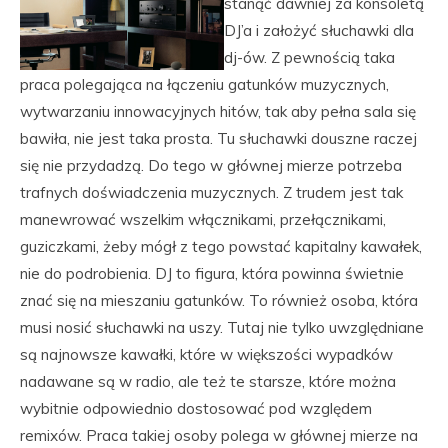
stanąć dawniej za konsoletą
DJ’a i założyć słuchawki dla
dj-ów. Z pewnością taka
praca polegająca na łączeniu gatunków muzycznych,
wytwarzaniu innowacyjnych hitów, tak aby pełna sala się
bawiła, nie jest taka prosta. Tu słuchawki douszne raczej
się nie przydadzą. Do tego w głównej mierze potrzeba
trafnych doświadczenia muzycznych. Z trudem jest tak
manewrować wszelkim włącznikami, przełącznikami,
guziczkami, żeby mógł z tego powstać kapitalny kawałek,
nie do podrobienia. DJ to figura, która powinna świetnie
znać się na mieszaniu gatunków. To również osoba, która
musi nosić słuchawki na uszy. Tutaj nie tylko uwzględniane
są najnowsze kawałki, które w większości wypadków
nadawane są w radio, ale też te starsze, które można
wybitnie odpowiednio dostosować pod względem
remixów. Praca takiej osoby polega w głównej mierze na