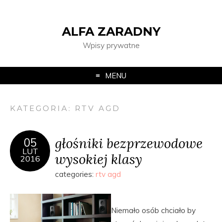
ALFA ZARADNY
Wpisy prywatne
MENU
KATEGORIA:
RTV AGD
głośniki bezprzewodowe
05
LUT
wysokiej klasy
2016
categories:
rtv agd
Niemało osób chciało by