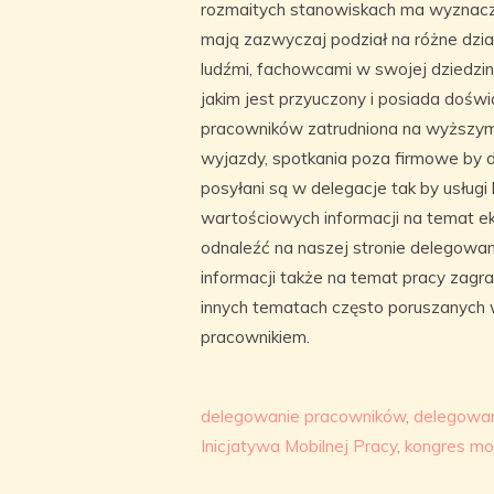
rozmaitych stanowiskach ma wyznaczon
mają zazwyczaj podział na różne dzi
ludźmi, fachowcami w swojej dziedzin
jakim jest przyuczony i posiada doświ
pracowników zatrudniona na wyższym
wyjazdy, spotkania poza firmowe by d
posyłani są w delegacje tak by usługi
wartościowych informacji na temat e
odnaleźć na naszej stronie delegowa
informacji także na temat pracy zagr
innych tematach często poruszanych w
pracownikiem.
delegowanie pracowników
,
delegowan
Inicjatywa Mobilnej Pracy
,
kongres mob