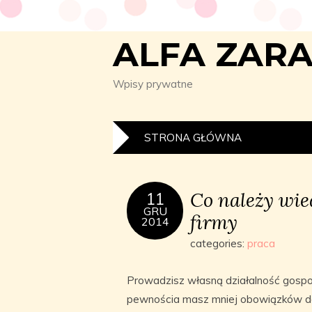
ALFA ZAR
Wpisy prywatne
STRONA GŁÓWNA
Co należy wie
11
GRU
firmy
2014
categories:
praca
Prowadzisz własną działalność gospod
pewnościa masz mniej obowiązków do