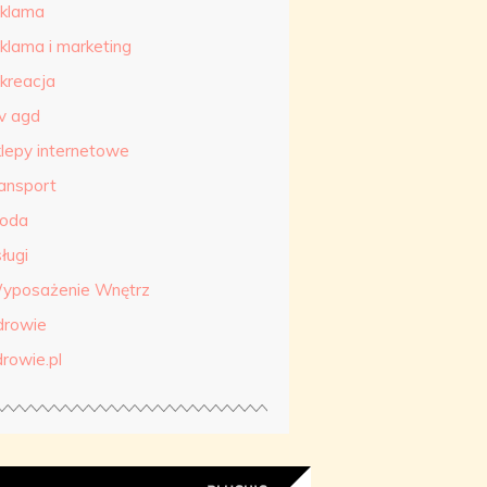
eklama
eklama i marketing
ekreacja
tv agd
klepy internetowe
ransport
roda
ługi
yposażenie Wnętrz
drowie
drowie.pl