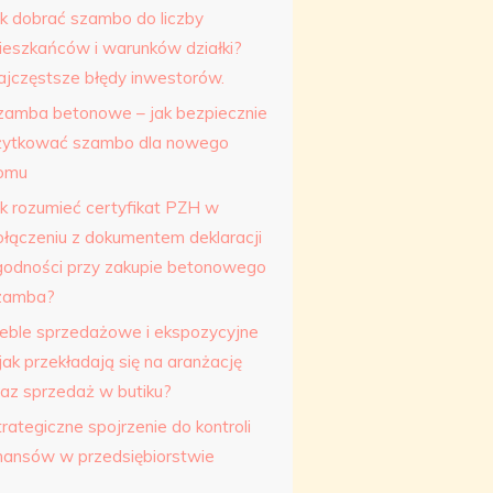
ak dobrać szambo do liczby
ieszkańców i warunków działki?
ajczęstsze błędy inwestorów.
zamba betonowe – jak bezpiecznie
żytkować szambo dla nowego
omu
ak rozumieć certyfikat PZH w
ołączeniu z dokumentem deklaracji
godności przy zakupie betonowego
zamba?
eble sprzedażowe i ekspozycyjne
jak przekładają się na aranżację
raz sprzedaż w butiku?
rategiczne spojrzenie do kontroli
inansów w przedsiębiorstwie