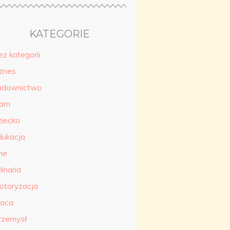
KATEGORIE
ez kategorii
iznes
udownictwo
om
ziecko
dukacja
ne
linaria
otoryzacja
raca
rzemysł