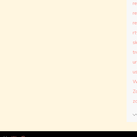
r
r
r
r
s
t
u
us
W
Z
z