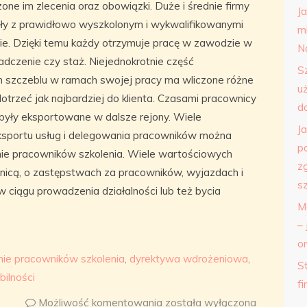
e im zlecenia oraz obowiązki. Duże i średnie firmy
J
ały z prawidłowo wyszkolonym i wykwalifikowanymi
m
ie. Dzięki temu każdy otrzymuje pracę w zawodzie w
N
adczenie czy staż. Niejednokrotnie część
S
 szczeblu w ramach swojej pracy ma wliczone różne
u
otrzeć jak najbardziej do klienta. Czasami pracownicy
d
 były eksportowane w dalsze rejony. Wiele
J
ksportu usług i delegowania pracowników można
p
nie pracowników szkolenia. Wiele wartościowych
z
anicą, o zastępstwach za pracowników, wyjazdach i
s
 ciągu prowadzenia działalności lub też bycia
M
– 
o
ie pracowników szkolenia
,
dyrektywa wdrożeniowa
,
St
ilności
f
Możliwość komentowania
została wyłączona