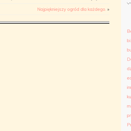
Najpiękniejszy ogród dla każdego.
»
B
b
b
D
d
e
in
ku
m
p
P