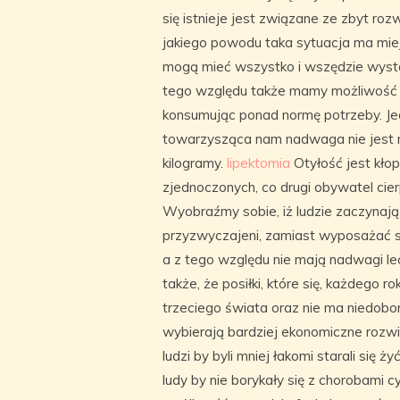
się istnieje jest związane ze zbyt 
jakiego powodu taka sytuacja ma miej
mogą mieć wszystko i wszędzie wysta
tego względu także mamy możliwość z
konsumując ponad normę potrzeby. Jed
towarzysząca nam nadwaga nie jest 
kilogramy.
lipektomia
Otyłość jest kło
zjednoczonych, co drugi obywatel cierp
Wyobraźmy sobie, iż ludzie zaczynają j
przyzwyczajeni, zamiast wyposażać s
a z tego względu nie mają nadwagi l
także, że posiłki, które się, każdego 
trzeciego świata oraz nie ma niedob
wybierają bardziej ekonomiczne rozwi
ludzi by byli mniej łakomi starali się
ludy by nie borykały się z chorobami c