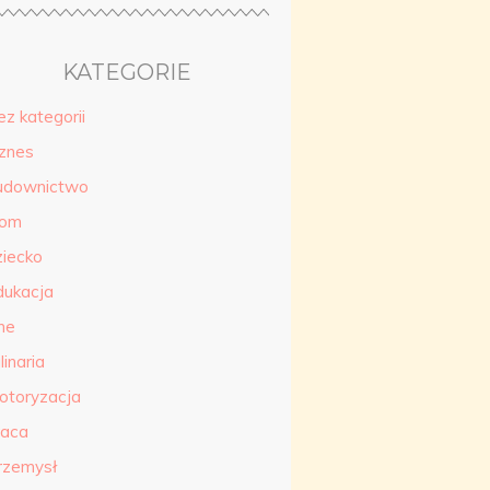
KATEGORIE
ez kategorii
iznes
udownictwo
om
ziecko
dukacja
ne
linaria
otoryzacja
raca
rzemysł