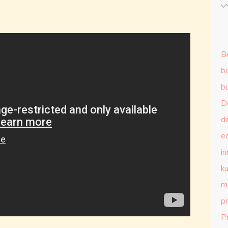
B
b
b
D
d
e
in
ku
m
p
P