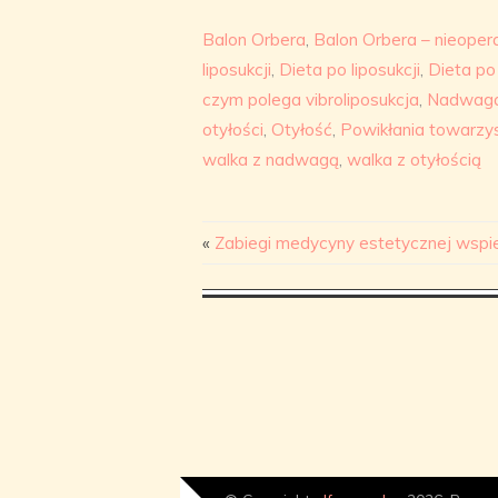
Balon Orbera
,
Balon Orbera – nieopera
liposukcji
,
Dieta po liposukcji
,
Dieta po
czym polega vibroliposukcja
,
Nadwag
otyłości
,
Otyłość
,
Powikłania towarzys
walka z nadwagą
,
walka z otyłością
«
Zabiegi medycyny estetycznej wspie