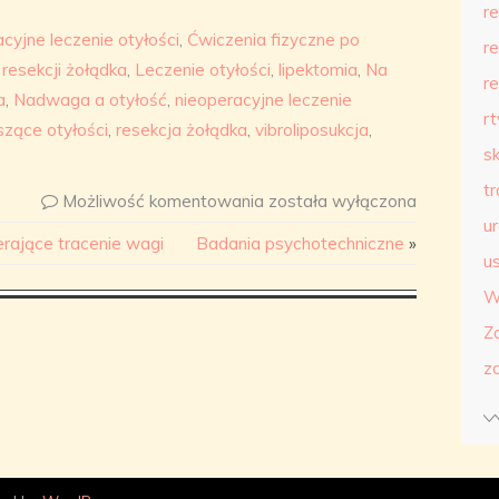
r
cyjne leczenie otyłości
,
Ćwiczenia fizyczne po
r
 resekcji żołądka
,
Leczenie otyłości
,
lipektomia
,
Na
r
a
,
Nadwaga a otyłość
,
nieoperacyjne leczenie
r
zące otyłości
,
resekcja żołądka
,
vibroliposukcja
,
s
t
Możliwość komentowania
została wyłączona
u
rające tracenie wagi
Badania psychotechniczne
»
us
W
Z
z