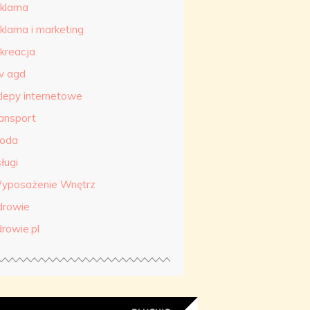
eklama
eklama i marketing
ekreacja
tv agd
klepy internetowe
ransport
roda
ługi
yposażenie Wnętrz
drowie
drowie.pl