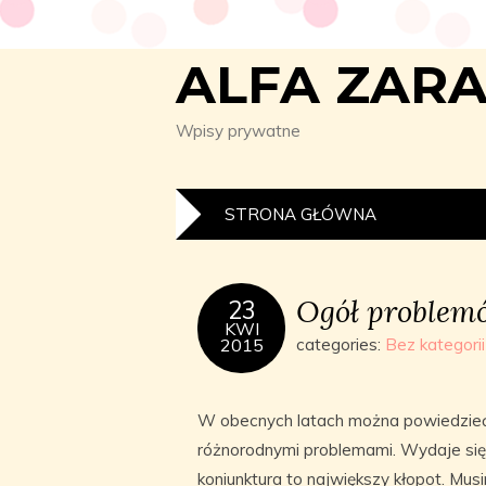
ALFA ZAR
Wpisy prywatne
STRONA GŁÓWNA
Ogół problemów
23
KWI
2015
categories:
Bez kategorii
W obecnych latach można powiedzieć 
różnorodnymi problemami. Wydaje się
koniunktura to największy kłopot. Mus