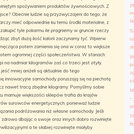
J
rozwiniętym spożywaniem produktów żywnościowych. Z
m
sce? Obecnie ludzie są przyzwyczajeni do tego, że
N
rczy mieć odpowiednie ku temu środki materialne, z
akupić tyle pokarmu ile pragniemy w gruncie rzeczy
S
ząc zbyt dużą ilość kalorii zaczynamy tyć. Wpierw
u
męcząca potem zamienia się ona w coraz to większe
d
potem ogromnej części społeczeństwa. W stanach
J
i na nadmiar kilogramów zaś co trzeci jest otyły.
p
eść mniej aniżeli są aktualnie do tego
z
ię innowacyjne samochody poruszają się na piechotę
s
ecz nawet tracą zbędne kilogramy. Pomyślmy sobie
M
roku marnuje większości sklepów trafia do krajów
– 
orów surowców energetycznych, ponieważ ludzie
o
ązania podróżowania niż własne samochody. Jeśli
St
 żyć zdrowo dbając o swoje oraz innych dobro rozwinięte
f
ywilizacyjnymi a te słabiej rozwinięte miałyby