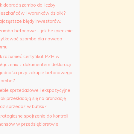
ak dobrać szambo do liczby
ieszkańców i warunków działki?
ajczęstsze błędy inwestorów.
zamba betonowe – jak bezpiecznie
żytkować szambo dla nowego
omu
ak rozumieć certyfikat PZH w
ołączeniu z dokumentem deklaracji
godności przy zakupie betonowego
zamba?
eble sprzedażowe i ekspozycyjne
jak przekładają się na aranżację
raz sprzedaż w butiku?
rategiczne spojrzenie do kontroli
inansów w przedsiębiorstwie