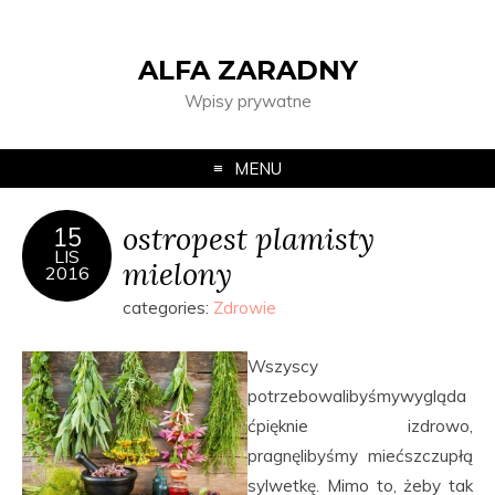
ALFA ZARADNY
Wpisy prywatne
MENU
ostropest plamisty
15
LIS
mielony
2016
categories:
Zdrowie
Wszyscy
potrzebowalibyśmywygląda
ćpięknie izdrowo,
pragnęlibyśmy miećszczupłą
sylwetkę. Mimo to, żeby tak