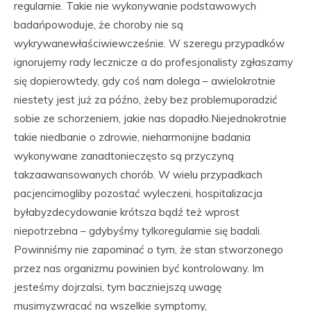
regularnie. Takie nie wykonywanie podstawowych
badańpowoduje, że choroby nie są
wykrywanewłaściwiewcześnie. W szeregu przypadków
ignorujemy rady lecznicze a do profesjonalisty zgłaszamy
się dopierowtedy, gdy coś nam dolega – awielokrotnie
niestety jest już za późno, żeby bez problemuporadzić
sobie ze schorzeniem, jakie nas dopadło.Niejednokrotnie
takie niedbanie o zdrowie, nieharmonijne badania
wykonywane zanadtonieczęsto są przyczyną
takzaawansowanych chorób. W wielu przypadkach
pacjencimogliby pozostać wyleczeni, hospitalizacja
byłabyzdecydowanie krótsza bądź też wprost
niepotrzebna – gdybyśmy tylkoregularnie się badali.
Powinniśmy nie zapominać o tym, że stan stworzonego
przez nas organizmu powinien być kontrolowany. Im
jesteśmy dojrzalsi, tym baczniejszą uwagę
musimyzwracać na wszelkie symptomy,