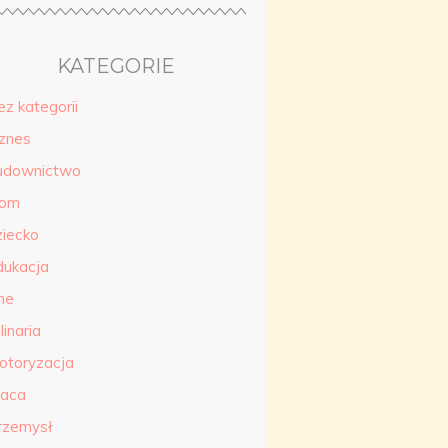
KATEGORIE
ez kategorii
iznes
udownictwo
om
ziecko
dukacja
ne
linaria
otoryzacja
raca
rzemysł