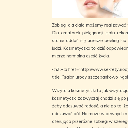
Zabiegi dla ciała możemy realizowa
Dla amatorek pielęgnacji ciała re
stanie oddać się uciesze peeling l
ludzi. Kosmetyczka to dziś odpowiedn
mierze normalna część życia.
<h2><a href=”http://www.sekretyurody.
title=”salon urody szczepankowo”>g
Wizyta u kosmetyczki to jak wizytacja
kosmetyczki zazwyczaj chodzi się po p
żeby odczuwać radość, a nie po to, 
odczuwać ból. No może w pewnych m
oferująca przeróżne zabiegi w szer