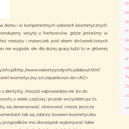
r
r
r
ć w domu i w kompetentnych salonach kosmetycznych.
r
komendujemy wizytę u fachowców, gdzie jesteśmy w
s
ub też masaży i maseczek pod okiem doświadczonych
io nie wygoda, ale dla dużej grupy ludzi to w głównej
t
u
us
info.pl/http://www.sekretyurody.info.pl/about.html”
W
abinet kosmetyczny szczepankowo</a></h2>
Z
 u dentysty, chociaż odpowiednio nie, bo do
z
rostu o wiele częściej i przede wszystkim po to,
żeby się denerwować, stresować i może jeszcze
omentach tak się zdarza, bowiem kosmetyczka
egu przypadków ma obowiązek wykonywać takie