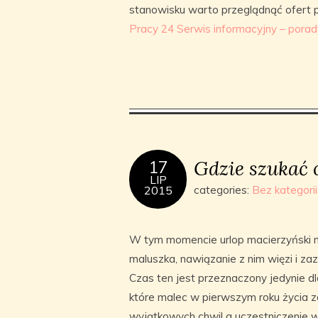
stanowisku warto przeglądnąć ofert 
Pracy 24 Serwis informacyjny – porady
Gdzie szukać 
17
LIP
2015
categories:
Bez kategorii
W tym momencie urlop macierzyński m
maluszka, nawiązanie z nim więzi i za
Czas ten jest przeznaczony jedynie d
które malec w pierwszym roku życia zd
wyjątkowych chwil a uczestniczenie w