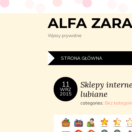
ALFA ZAR
Wpisy prywatne
STRONA GŁÓWNA
Sklepy interne
11
WRZ
lubiane
2015
categories:
Bez kategorii