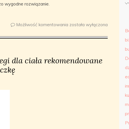
dzo wygodne rozwiązanie.
Możliwość komentowania
została wyłączona
B
b
b
egi dla ciała rekomendowane
D
czkę
d
e
in
ku
m
p
P