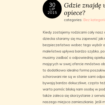
Gdzie znajdę 
30
LIP
opiece?
2015
categories:
Bez kategorii
Kiedy zostajemy rodzicami cały nasz o
dziecka staramy się mu zapewnić jak n
bezpieczeństwo wobec tego wybór opie
maleństwa upływa bardzo szybko, po
musimy zadbać o odpowiednią opiekun
mających w swej ofercie mnóstwo obe
to dodatkowo idealna forma poszukiw
schorowani nie są w stanie sami odpo
bywają bardzo dokuczliwe, często te
warto pomóc bliską nam osobę w pod
także zaleca się skorzystanie z ser
naszego miejsca zamieszkania. Jeśli