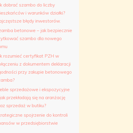
ak dobrać szambo do liczby
ieszkańców i warunków działki?
ajczęstsze błędy inwestorów.
zamba betonowe – jak bezpiecznie
żytkować szambo dla nowego
omu
ak rozumieć certyfikat PZH w
ołączeniu z dokumentem deklaracji
godności przy zakupie betonowego
zamba?
eble sprzedażowe i ekspozycyjne
jak przekładają się na aranżację
raz sprzedaż w butiku?
rategiczne spojrzenie do kontroli
inansów w przedsiębiorstwie