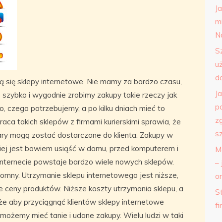
J
m
N
S
u
d
ją się sklepy internetowe. Nie mamy za bardzo czasu,
J
 szybko i wygodnie zrobimy zakupy takie rzeczy jak
p
o, czego potrzebujemy, a po kilku dniach mieć to
z
ca takich sklepów z firmami kurierskimi sprawia, że
s
ry mogą zostać dostarczone do klienta. Zakupy w
twiej jest bowiem usiąść w domu, przed komputerem i
M
internecie powstaje bardzo wiele nowych sklepów.
– 
omny. Utrzymanie sklepu internetowego jest niższe,
o
 ceny produktów. Niższe koszty utrzymania sklepu, a
St
że aby przyciągnąć klientów sklepy internetowe
f
możemy mieć tanie i udane zakupy. Wielu ludzi w taki