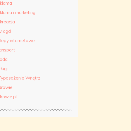
eklama
eklama i marketing
ekreacja
tv agd
klepy internetowe
ransport
roda
ługi
yposażenie Wnętrz
drowie
drowie.pl