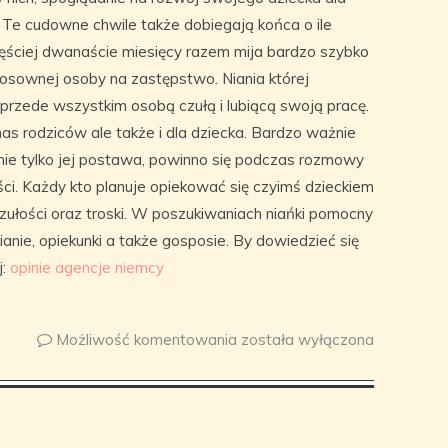
Te cudowne chwile także dobiegają końca o ile
ęściej dwanaście miesięcy razem mija bardzo szybko
tosownej osoby na zastępstwo. Niania której
rzede wszystkim osobą czułą i lubiącą swoją pracę.
nas rodziców ale także i dla dziecka. Bardzo ważnie
 nie tylko jej postawa, powinno się podczas rozmowy
i. Każdy kto planuje opiekować się czyimś dzieckiem
czułości oraz troski. W poszukiwaniach niańki pomocny
anie, opiekunki a także gosposie. By dowiedzieć się
j:
opinie agencje niemcy
Możliwość komentowania
została wyłączona