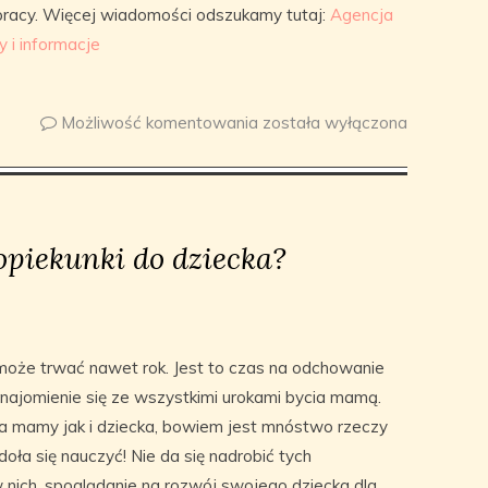
pracy. Więcej wiadomości odszukamy tutaj:
Agencja
 i informacje
Możliwość komentowania
została wyłączona
opiekunki do dziecka?
oże trwać nawet rok. Jest to czas na odchowanie
znajomienie się ze wszystkimi urokami bycia mamą.
la mamy jak i dziecka, bowiem jest mnóstwo rzeczy
oła się nauczyć! Nie da się nadrobić tych
 nich, spoglądanie na rozwój swojego dziecka dla