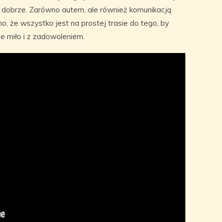
e dobrze. Zarówno autem, ale również komunikacją
o, że wszystko jest na prostej trasie do tego, by
e miło i z zadowoleniem.