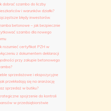
ak dobrać szambo do liczby
ieszkańców i warunków działki?
ajczęstsze błędy inwestorów.
zamba betonowe – jak bezpiecznie
żytkować szambo dla nowego
omu
ak rozumieć certyfikat PZH w
ołączeniu z dokumentem deklaracji
godności przy zakupie betonowego
zamba?
eble sprzedażowe i ekspozycyjne
jak przekładają się na aranżację
raz sprzedaż w butiku?
rategiczne spojrzenie do kontroli
inansów w przedsiębiorstwie