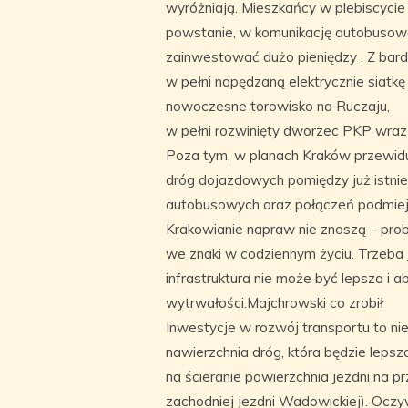
wyróżniają. Mieszkańcy w plebiscycie
powstanie, w komunikację autobusową
zainwestować dużo pieniędzy . Z bardz
w pełni napędzaną elektrycznie siatk
nowoczesne torowisko na Ruczaju,
w pełni rozwinięty dworzec PKP wraz
Poza tym, w planach Kraków przewidu
dróg dojazdowych pomiędzy już istnie
autobusowych oraz połączeń podmiejs
Krakowianie napraw nie znoszą – prob
we znaki w codziennym życiu. Trzeba
infrastruktura nie może być lepsza i ab
wytrwałości.Majchrowski co zrobił
Inwestycje w rozwój transportu to nie
nawierzchnia dróg, która będzie lepsz
na ścieranie powierzchnia jezdni na p
zachodniej jezdni Wadowickiej). Ocz