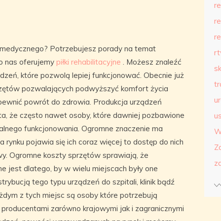
r
r
r
u medycznego? Potrzebujesz porady na temat
r
o nas oferujemy
piłki rehabilitacyjne
. Możesz znaleźć
s
dzeń, które pozwolą lepiej funkcjonować. Obecnie już
t
sprzętów pozwalających podwyższyć komfort życia
u
pewnić powrót do zdrowia. Produkcja urządzeń
ta, że często nawet osoby, które dawniej pozbawione
us
malnego funkcjonowania. Ogromne znaczenie ma
W
a rynku pojawia się ich coraz więcej to dostęp do nich
Z
iwy. Ogromne koszty sprzętów sprawiają, że
z
ne jest dlatego, by w wielu miejscach były one
trybucją tego typu urządzeń do szpitali, klinik bądź
ym z tych miejsc są osoby które potrzebują
 producentami zarówno krajowymi jak i zagranicznymi