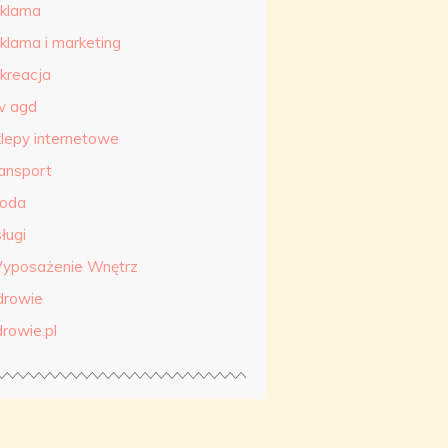
eklama
eklama i marketing
ekreacja
tv agd
klepy internetowe
ransport
roda
ługi
yposażenie Wnętrz
drowie
drowie.pl