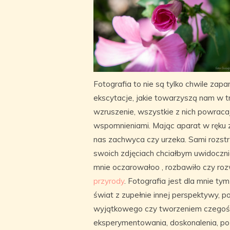
Fotografia to nie są tylko chwile za
ekscytacje, jakie towarzyszą nam w t
wzruszenie, wszystkie z nich powraca
wspomnieniami. Mając aparat w ręku z
nas zachwyca czy urzeka. Sami rozs
swoich zdjęciach chciałbym uwidocznić
mnie oczarowałoo , rozbawiło czy ro
przyrody
. Fotografia jest dla mnie ty
świat z zupełnie innej perspektywy, 
wyjątkowego czy tworzeniem czegoś 
eksperymentowania, doskonalenia, poz