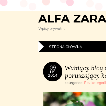
ALFA ZAR
Wpisy prywatne
STRONA GŁÓWNA
Wabiący blog o
09
LIS
poruszający k
2014
categories:
Bez kategorii