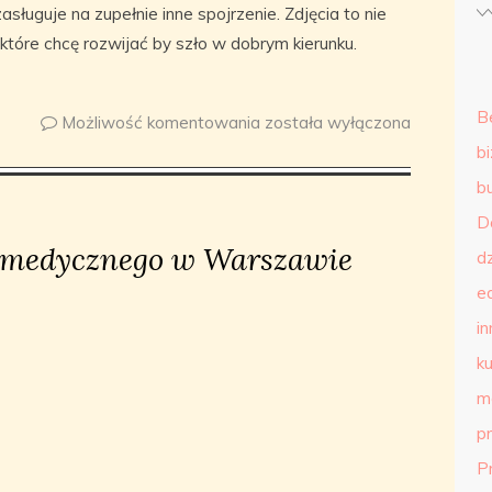
asługuje na zupełnie inne spojrzenie. Zdjęcia to nie
 które chcę rozwijać by szło w dobrym kierunku.
B
Możliwość komentowania
została wyłączona
b
b
D
u medycznego w Warszawie
d
e
in
ku
m
p
P