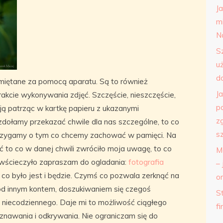
J
m
N
S
u
d
pamiętane za pomocą aparatu. Są to również
J
rakcie wykonywania zdjęć. Szczęście, nieszczęście,
p
ją patrząc w kartkę papieru z ukazanymi
z
dołamy przekazać chwile dla nas szczególne, to co
s
trzygamy o tym co chcemy zachować w pamięci. Na
 to co w danej chwili zwróciło moja uwagę, to co
M
zwścieczyło zapraszam do ogladania:
fotografia
– 
m co było jest i będzie. Czymś co pozwala zerknąć na
o
pod innym kontem, doszukiwaniem się czegoś
St
niecodziennego. Daje mi to możliwość ciągłego
f
nawania i odkrywania. Nie ograniczam się do