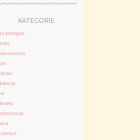
KATEGORIE
ez kategorii
iznes
udownictwo
om
ziecko
dukacja
ne
linaria
otoryzacja
raca
rzemysł