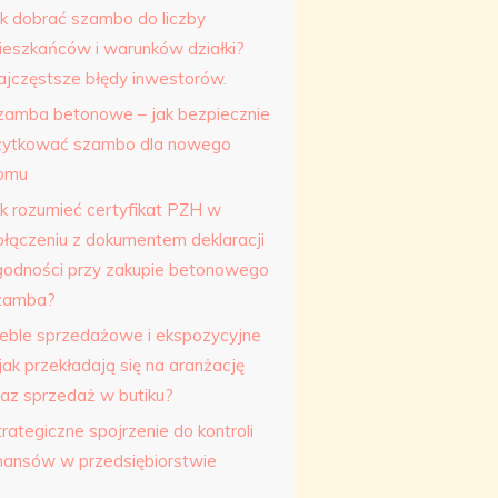
ak dobrać szambo do liczby
ieszkańców i warunków działki?
ajczęstsze błędy inwestorów.
zamba betonowe – jak bezpiecznie
żytkować szambo dla nowego
omu
ak rozumieć certyfikat PZH w
ołączeniu z dokumentem deklaracji
godności przy zakupie betonowego
zamba?
eble sprzedażowe i ekspozycyjne
jak przekładają się na aranżację
raz sprzedaż w butiku?
rategiczne spojrzenie do kontroli
inansów w przedsiębiorstwie