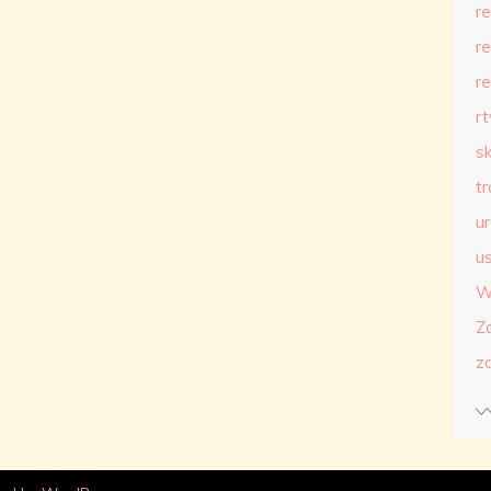
r
r
r
r
s
t
u
us
W
Z
z