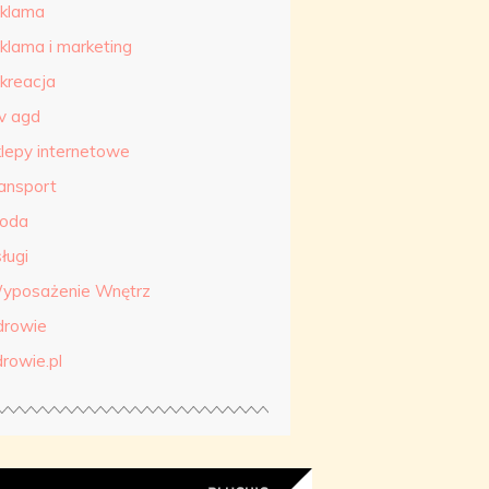
eklama
eklama i marketing
ekreacja
tv agd
klepy internetowe
ransport
roda
ługi
yposażenie Wnętrz
drowie
drowie.pl