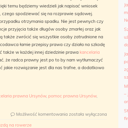
J
ięki temu będziemy wiedzieli jak napisać wniosek
m
 czego spodziewać się na rozprawie sądowej.
N
rzypadku otrzymania spadku. Nie jest pewnych czy
cje przyjęcia także długów osoby zmarłej oraz jak
S
ą także zwrócić się wszystkie osoby zatrudnione na
u
acodawca łamie przepisy prawa czy działa na szkodę
d
także w każdej innej dziedzinie prawa
kancelaria
J
ać, że radca prawny jest po to by nam wytłumaczyć
p
 jakie rozwiązanie jest dla nas trafne, a dodatkowo
z
s
M
– 
celaria prawna Ursynów
,
pomoc prawna Ursynów
,
o
St
Możliwość komentowania
została wyłączona
f
azdą na rowerze