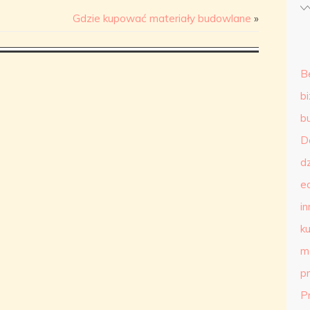
Gdzie kupować materiały budowlane
»
B
b
b
D
d
e
in
ku
m
p
P