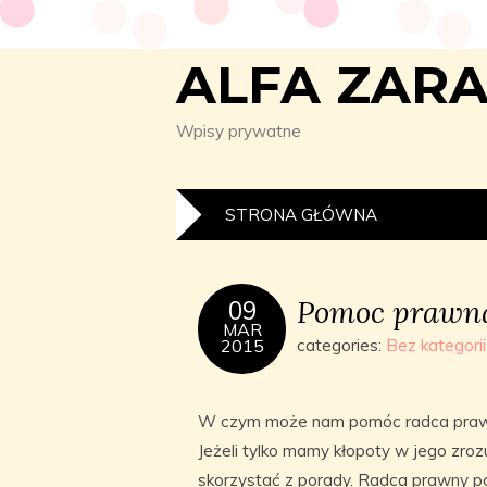
ALFA ZAR
Wpisy prywatne
STRONA GŁÓWNA
Pomoc prawna
09
MAR
2015
categories:
Bez kategorii
W czym może nam pomóc radca praw
Jeżeli tylko mamy kłopoty w jego zroz
skorzystać z porady. Radca prawny p