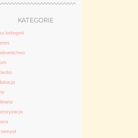
KATEGORIE
ez kategorii
iznes
udownictwo
om
ziecko
dukacja
ne
linaria
otoryzacja
raca
rzemysł