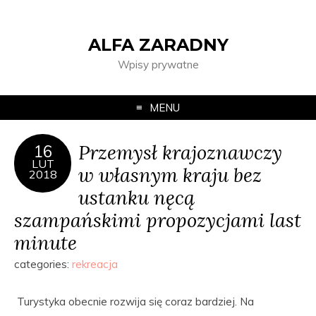
ALFA ZARADNY
Wpisy prywatne
MENU
Przemysł krajoznawczy
16
LUT
w własnym kraju bez
2018
ustanku nęcą
szampańskimi propozycjami last
minute
categories:
rekreacja
Turystyka obecnie rozwija się coraz bardziej. Na