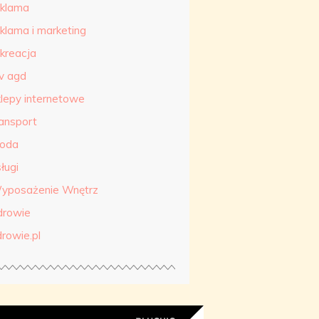
eklama
eklama i marketing
ekreacja
tv agd
klepy internetowe
ransport
roda
ługi
yposażenie Wnętrz
drowie
drowie.pl