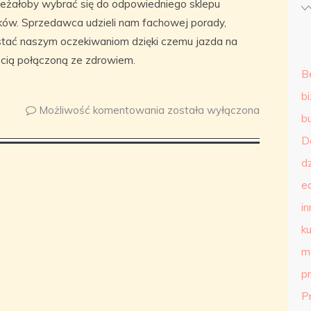
ależałoby wybrać się do odpowiedniego sklepu
ów. Sprzedawca udzieli nam fachowej porady,
ostać naszym oczekiwaniom dzięki czemu jazda na
ścią połączoną ze zdrowiem.
B
b
Możliwość komentowania
została wyłączona
b
D
d
e
in
ku
m
p
P