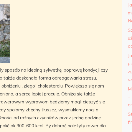
J
m
N
S
u
d
J
p
ły sposób na idealną sylwetkę, poprawę kondycji czy
z
 To także doskonała forma odreagowania stresu.
s
bniżeniu „złego” cholesterolu. Powiększa się nam
M
niona, a serce lepiej pracuje. Obniża się także
– 
m rowerowym wyprawom będziemy mogli cieszyć się
o
zdy spalamy zbędny tłuszcz, wysmuklamy nogi a
St
eżności od różnych czynników przez jedną godzinę
f
alić ok 300-600 kcal. By dobrać należyty rower dla