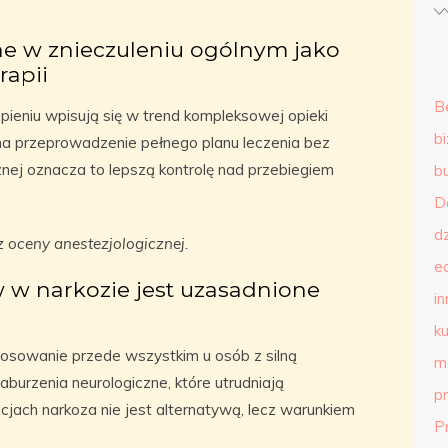
ne w znieczuleniu ogólnym jako
rapii
B
ieniu wpisują się w trend kompleksowej opieki
b
a przeprowadzenie pełnego planu leczenia bez
cznej oznacza to lepszą kontrolę nad przebiegiem
b
D
d
 oceny anestezjologicznej.
e
 w narkozie jest uzasadnione
in
ku
tosowanie przede wszystkim u osób z silną
m
burzenia neurologiczne, które utrudniają
p
cjach narkoza nie jest alternatywą, lecz warunkiem
P