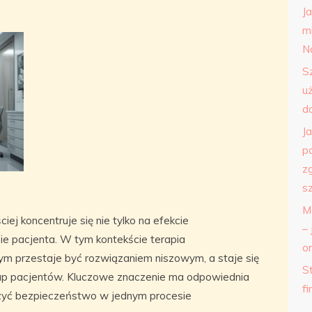
J
m
N
S
u
d
J
p
z
s
M
j koncentruje się nie tylko na efekcie
– 
ie pacjenta. W tym kontekście terapia
o
ym przestaje być rozwiązaniem niszowym, a staje się
St
rup pacjentów. Kluczowe znaczenie ma odpowiednia
f
zyć bezpieczeństwo w jednym procesie