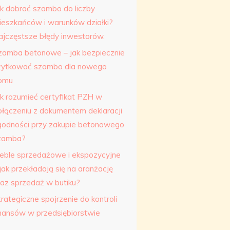
ak dobrać szambo do liczby
ieszkańców i warunków działki?
ajczęstsze błędy inwestorów.
zamba betonowe – jak bezpiecznie
żytkować szambo dla nowego
omu
ak rozumieć certyfikat PZH w
ołączeniu z dokumentem deklaracji
godności przy zakupie betonowego
zamba?
eble sprzedażowe i ekspozycyjne
jak przekładają się na aranżację
raz sprzedaż w butiku?
rategiczne spojrzenie do kontroli
inansów w przedsiębiorstwie