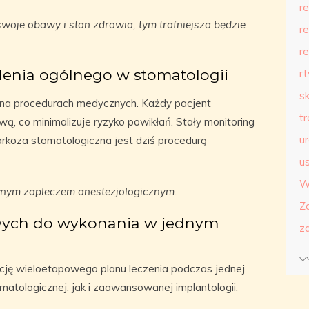
r
woje obawy i stan zdrowia, tym trafniejsza będzie
r
r
lenia ogólnego w stomatologii
r
s
ę na procedurach medycznych. Każdy pacjent
t
ą, co minimalizuje ryzyko powikłań. Stały monitoring
u
rkoza stomatologiczna jest dziś procedurą
us
W
nym zapleczem anestezjologicznym.
Z
wych do wykonania w jednym
z
ację wieloetapowego planu leczenia podczas jednej
omatologicznej, jak i zaawansowanej implantologii.