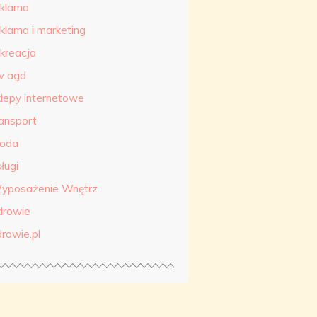
eklama
eklama i marketing
ekreacja
tv agd
klepy internetowe
ransport
roda
ługi
yposażenie Wnętrz
drowie
drowie.pl