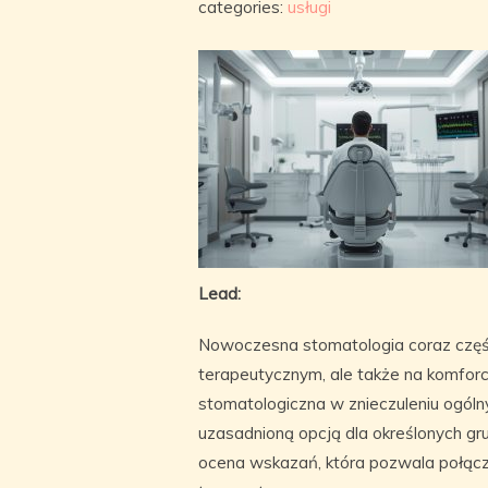
categories:
usługi
Lead:
Nowoczesna stomatologia coraz częście
terapeutycznym, ale także na komforc
stomatologiczna w znieczuleniu ogóln
uzasadnioną opcją dla określonych g
ocena wskazań, która pozwala połąc