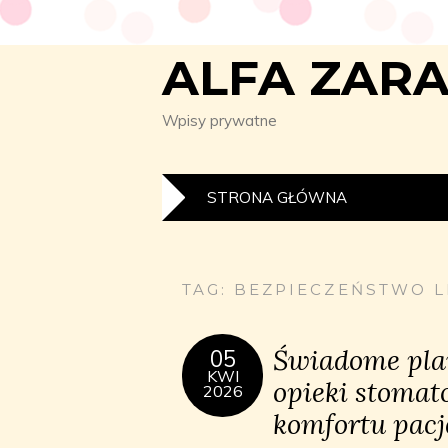
ALFA ZAR
Wpisy prywatne
STRONA GŁÓWNA
TAG:
BEZPIECZEŃSTWO L
Świadome pla
05
KWI
opieki stomat
2026
komfortu pacj