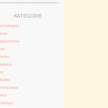
KATEGORIE
ez kategorii
iznes
udownictwo
om
ziecko
dukacja
ne
linaria
otoryzacja
raca
rzemysł