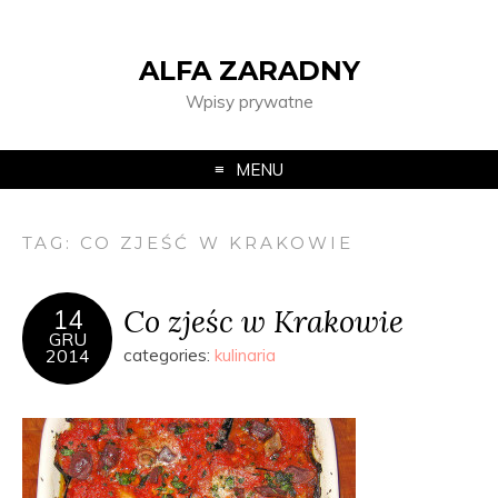
ALFA ZARADNY
Wpisy prywatne
MENU
TAG:
CO ZJEŚĆ W KRAKOWIE
Co zjeśc w Krakowie
14
GRU
2014
categories:
kulinaria