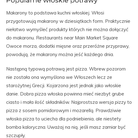
Makarony to podstawa kuchni włoskiej. Włosi
przygotowują makarony w dziesiątkach form. Praktycznie
niełatwo wymyśleć produkty których nie można dołączyć
do makaronu. Restaurants near Main Market Square
Owoce morza, dodatki mięsne oraz przeróżne przyprawy,
powodują, że makarony można jeść każdego dnia.
Następną typową potrawą jest pizza. Wbrew pozorom
nie została ona wymyślona we Włoszech lecz ze
starożytnej Grecji. Kojarzona jest jednak jako włoskie
danie. Dobra pizza włoska powinna mieć niezbyt grube
ciasto i mała ilość składników. Najprostsza wersja pizzy to
pizza z sosem pomidorowym i mozarellą. Prawdziwie
włoska pizza to uciecha dla podniebienia, ale niestety
bomba kaloryczna. Uważaj na nią, jeśli masz zamiar być
szczupły.