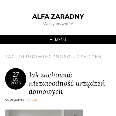
ALFA ZARADNY
Wpisy prywatne
MENU
TAG:
DŁUGOWIECZNOŚĆ URZĄDZEŃ
Jak zachować
27
LIS
niezawodność urządzeń
2025
domowych
categories:
usługi