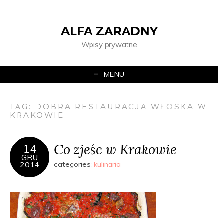
ALFA ZARADNY
Wpisy prywatne
MENU
TAG:
DOBRA RESTAURACJA WŁOSKA W
KRAKOWIE
Co zjeśc w Krakowie
14
GRU
2014
categories:
kulinaria