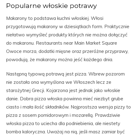
Popularne włoskie potrawy
Makarony to podstawa kuchni włoskiej. Włosi
przygotowują makarony w dziesiątkach form. Praktycznie
niełatwo wymyśleć produkty których nie można dołączyć
do makaronu. Restaurants near Main Market Square
Owoce morza, dodatki mięsne oraz przeróżne przyprawy,
powodują, że makarony można jeść każdego dnia.
Następną typową potrawą jest pizza. Wbrew pozorom
nie została ona wymyślona we Włoszech lecz ze
starożytnej Grecji. Kojarzona jest jednak jako włoskie
danie. Dobra pizza włoska powinna mieć niezbyt grube
ciasto i mała ilość składników. Najprostsza wersja pizzy to
pizza z sosem pomidorowym i mozarellą. Prawdziwie
włoska pizza to uciecha dla podniebienia, ale niestety
bomba kaloryczna. Uważaj na nią, jeśli masz zamiar być