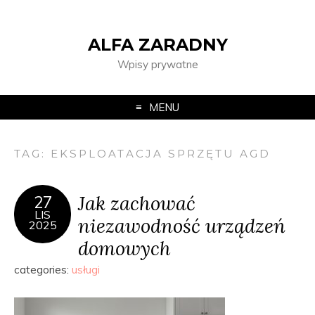
ALFA ZARADNY
Wpisy prywatne
MENU
TAG:
EKSPLOATACJA SPRZĘTU AGD
Jak zachować
27
LIS
niezawodność urządzeń
2025
domowych
categories:
usługi