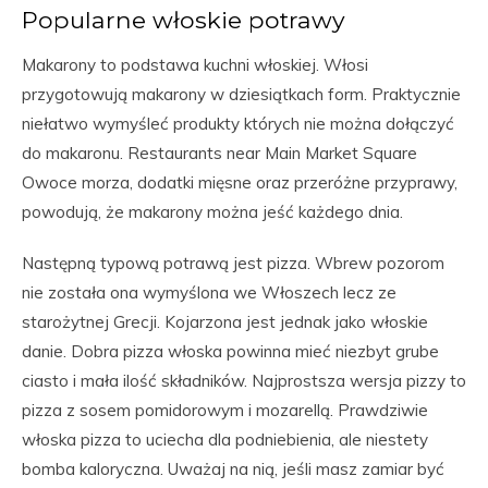
Popularne włoskie potrawy
Makarony to podstawa kuchni włoskiej. Włosi
przygotowują makarony w dziesiątkach form. Praktycznie
niełatwo wymyśleć produkty których nie można dołączyć
do makaronu. Restaurants near Main Market Square
Owoce morza, dodatki mięsne oraz przeróżne przyprawy,
powodują, że makarony można jeść każdego dnia.
Następną typową potrawą jest pizza. Wbrew pozorom
nie została ona wymyślona we Włoszech lecz ze
starożytnej Grecji. Kojarzona jest jednak jako włoskie
danie. Dobra pizza włoska powinna mieć niezbyt grube
ciasto i mała ilość składników. Najprostsza wersja pizzy to
pizza z sosem pomidorowym i mozarellą. Prawdziwie
włoska pizza to uciecha dla podniebienia, ale niestety
bomba kaloryczna. Uważaj na nią, jeśli masz zamiar być