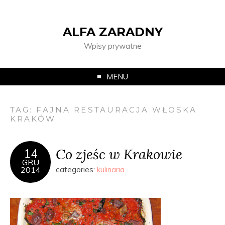
ALFA ZARADNY
Wpisy prywatne
MENU
TAG:
FAJNA RESTAURACJA WŁOSKA
KRAKÓW
Co zjeśc w Krakowie
14
GRU
2014
categories:
kulinaria