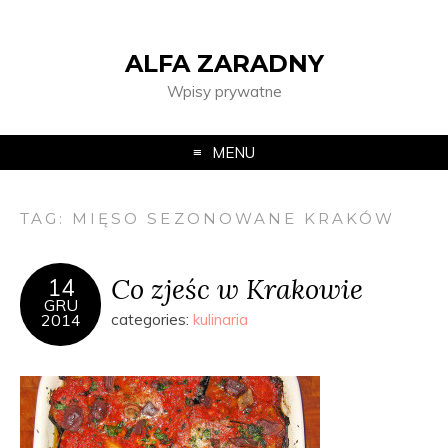
ALFA ZARADNY
Wpisy prywatne
MENU
TAG:
MIĘSO SEZONOWANE KRAKÓW
Co zjeśc w Krakowie
14
GRU
2014
categories:
kulinaria