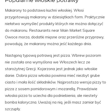
Makarony to podstawa kuchni włoskiej. Włosi
przygotowują makarony w dziesiątkach form. Praktycznie
niełatwo wymyśleć produkty których nie można dołączyć
do makaronu. Restaurants near Main Market Square
Owoce morza, dodatki mięsne oraz przeróżne przyprawy,
powodują, że makarony można jeść każdego dnia.
Następną typową potrawą jest pizza. Wbrew pozorom
nie została ona wymyślona we Włoszech lecz ze
starożytnej Grecji. Kojarzona jest jednak jako włoskie
danie. Dobra pizza włoska powinna mieć niezbyt grube
ciasto i mała ilość składników. Najprostsza wersja pizzy to
pizza z sosem pomidorowym i mozarellą. Prawdziwie
włoska pizza to uciecha dla podniebienia, ale niestety
bomba kaloryczna. Uważaj na nią, jeśli masz zamiar być
szczupły.