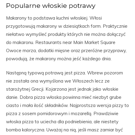
Popularne włoskie potrawy
Makarony to podstawa kuchni włoskiej. Włosi
przygotowują makarony w dziesiątkach form. Praktycznie
niełatwo wymyśleć produkty których nie można dołączyć
do makaronu. Restaurants near Main Market Square
Owoce morza, dodatki mięsne oraz przeróżne przyprawy,
powodują, że makarony można jeść każdego dnia.
Następną typową potrawą jest pizza. Wbrew pozorom
nie została ona wymyślona we Włoszech lecz ze
starożytnej Grecji. Kojarzona jest jednak jako włoskie
danie. Dobra pizza włoska powinna mieć niezbyt grube
ciasto i mała ilość składników. Najprostsza wersja pizzy to
pizza z sosem pomidorowym i mozarellą. Prawdziwie
włoska pizza to uciecha dla podniebienia, ale niestety
bomba kaloryczna. Uważaj na nią, jeśli masz zamiar być