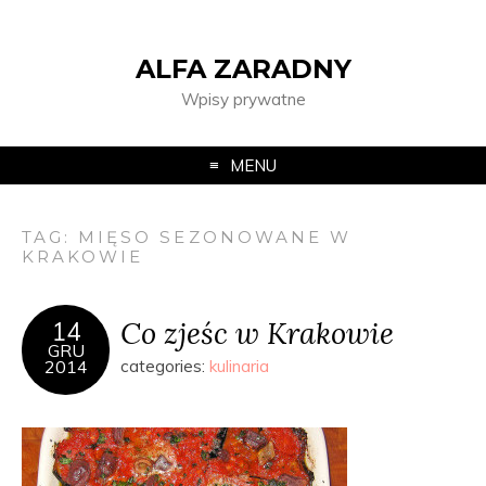
ALFA ZARADNY
Wpisy prywatne
MENU
TAG:
MIĘSO SEZONOWANE W
KRAKOWIE
Co zjeśc w Krakowie
14
GRU
2014
categories:
kulinaria