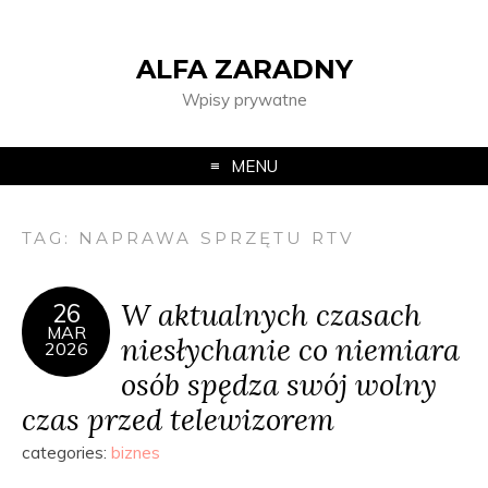
ALFA ZARADNY
Wpisy prywatne
MENU
TAG:
NAPRAWA SPRZĘTU RTV
W aktualnych czasach
26
MAR
niesłychanie co niemiara
2026
osób spędza swój wolny
czas przed telewizorem
categories:
biznes