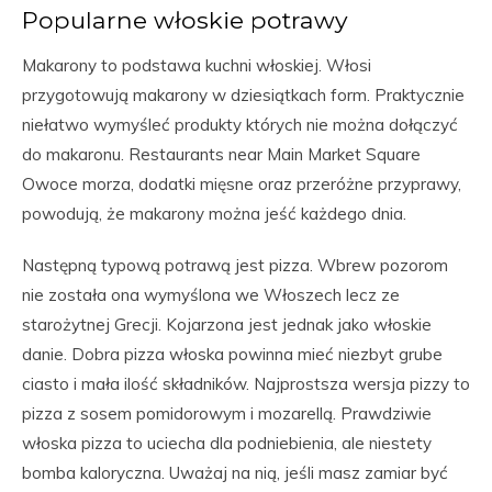
Popularne włoskie potrawy
Makarony to podstawa kuchni włoskiej. Włosi
przygotowują makarony w dziesiątkach form. Praktycznie
niełatwo wymyśleć produkty których nie można dołączyć
do makaronu. Restaurants near Main Market Square
Owoce morza, dodatki mięsne oraz przeróżne przyprawy,
powodują, że makarony można jeść każdego dnia.
Następną typową potrawą jest pizza. Wbrew pozorom
nie została ona wymyślona we Włoszech lecz ze
starożytnej Grecji. Kojarzona jest jednak jako włoskie
danie. Dobra pizza włoska powinna mieć niezbyt grube
ciasto i mała ilość składników. Najprostsza wersja pizzy to
pizza z sosem pomidorowym i mozarellą. Prawdziwie
włoska pizza to uciecha dla podniebienia, ale niestety
bomba kaloryczna. Uważaj na nią, jeśli masz zamiar być