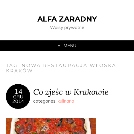
ALFA ZARADNY
Wpisy prywatne
MENU
TAG:
NOWA RESTAURACJA WŁOSKA
KRAKÓW
Co zjeśc w Krakowie
14
GRU
2014
categories:
kulinaria