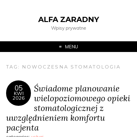
ALFA ZARADNY
Wpisy prywatne
MENU
TAG:
NOWOCZESNA STOMATOLOGIA
Świadome planowanie
05
KWI
wielopoziomowego opieki
2026
stomatologicznej z
uwzględnieniem komfortu
pacjenta
categories:
usługi