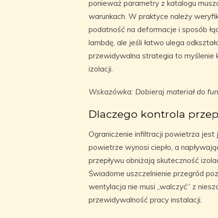
ponieważ parametry z katalogu muszą
warunkach. W praktyce należy weryf
podatność na deformacje i sposób łą
lambdę, ale jeśli łatwo ulega odkształ
przewidywalna strategia to myślenie 
izolacji.
Wskazówka: Dobieraj materiał do funk
Dlaczego kontrola przep
Ograniczenie infiltracji powietrza jes
powietrze wynosi ciepło, a napływają
przepływu obniżają skuteczność izola
Świadome uszczelnienie przegród poz
wentylacja nie musi „walczyć” z nies
przewidywalność pracy instalacji.