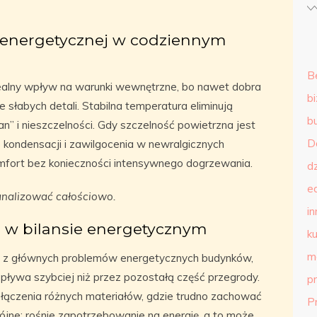
 energetycznej w codziennym
B
realny wpływ na warunki wewnętrzne, bo nawet dobra
b
 słabych detali. Stabilna temperatura eliminują
b
n” i nieszczelności. Gdy szczelność powietrzna jest
D
kondensacji i zawilgocenia w newralgicznych
mfort bez konieczności intensywnego dogrzewania.
d
e
nalizować całościowo.
in
 w bilansie energetycznym
ku
m
nym z głównych problemów energetycznych budynków,
pływa szybciej niż przez pozostałą część przegrody.
p
 łączenia różnych materiałów, gdzie trudno zachować
P
jne: rośnie zapotrzebowanie na energię, a to może