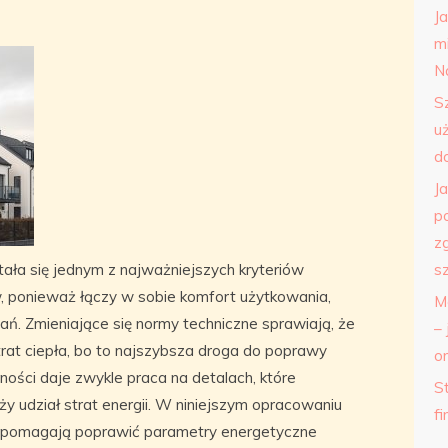
J
m
N
S
u
d
J
p
z
tała się jednym z najważniejszych kryteriów
s
w, ponieważ łączy w sobie komfort użytkowania,
M
zań. Zmieniające się normy techniczne sprawiają, że
– 
 strat ciepła, bo to najszybsza droga do poprawy
o
ności daje zwykle praca na detalach, które
St
y udział strat energii. W niniejszym opracowaniu
f
e pomagają poprawić parametry energetyczne