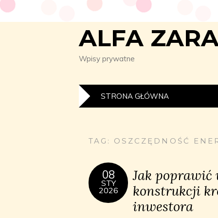
ALFA ZAR
Wpisy prywatne
STRONA GŁÓWNA
TAG:
OSZCZĘDNOŚĆ ENER
Jak poprawić 
08
STY
konstrukcji k
2026
inwestora