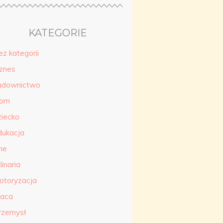
KATEGORIE
ez kategorii
iznes
udownictwo
om
ziecko
dukacja
ne
linaria
otoryzacja
raca
rzemysł