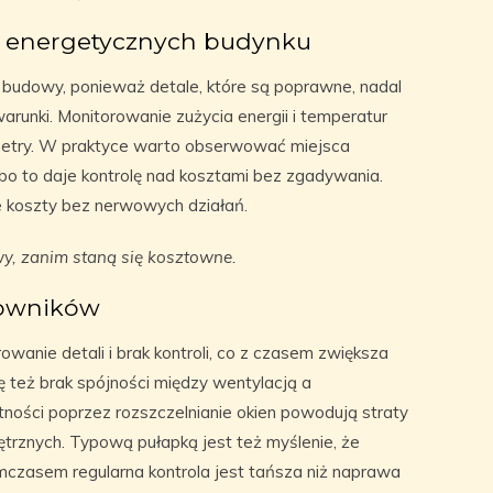
 energetycznych budynku
ie budowy, ponieważ detale, które są poprawne, nadal
warunki. Monitorowanie zużycia energii i temperatur
etry. W praktyce warto obserwować miejsca
bo to daje kontrolę nad kosztami bez zgadywania.
e koszty bez nerwowych działań.
, zanim staną się kosztowne.
kowników
wanie detali i brak kontroli, co z czasem zwiększa
ę też brak spójności między wentylacją a
tności poprzez rozszczelnianie okien powodują straty
trznych. Typową pułapką jest też myślenie, że
czasem regularna kontrola jest tańsza niż naprawa