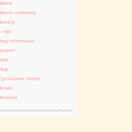
eklama
eklama i marketing
ekreacja
tv agd
klepy internetowe
ransport
roda
ługi
yposażenie Wnętrz
drowie
drowie.pl