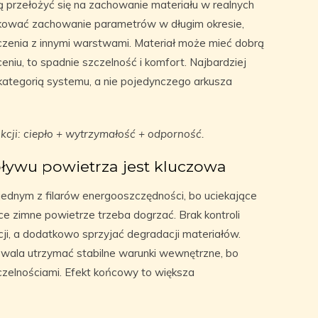
 przełożyć się na zachowanie materiału w realnych
ikować zachowanie parametrów w długim okresie,
czenia z innymi warstwami. Materiał może mieć dobrą
ceniu, to spadnie szczelność i komfort. Najbardziej
kategorią systemu, a nie pojedynczego arkusza
cji: ciepło + wytrzymałość + odporność.
ływu powietrza jest kluczowa
t jednym z filarów energooszczędności, bo uciekające
ce zimne powietrze trzeba dogrzać. Brak kontroli
cji, a dodatkowo sprzyjać degradacji materiałów.
wala utrzymać stabilne warunki wewnętrzne, bo
zczelnościami. Efekt końcowy to większa