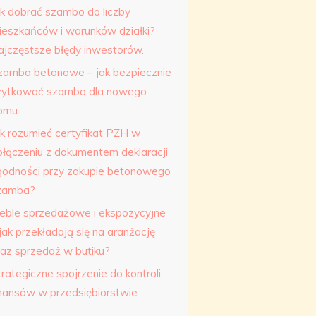
ak dobrać szambo do liczby
ieszkańców i warunków działki?
ajczęstsze błędy inwestorów.
zamba betonowe – jak bezpiecznie
żytkować szambo dla nowego
omu
ak rozumieć certyfikat PZH w
ołączeniu z dokumentem deklaracji
godności przy zakupie betonowego
zamba?
eble sprzedażowe i ekspozycyjne
jak przekładają się na aranżację
raz sprzedaż w butiku?
rategiczne spojrzenie do kontroli
inansów w przedsiębiorstwie