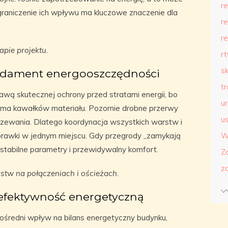
r
Ograniczenie ich wpływu ma kluczowe znaczenie dla
r
r
apie projektu.
r
s
fundament energooszczędności
t
tawą skutecznej ochrony przed stratami energii, bo
u
o suma kawałków materiału. Pozornie drobne przerwy
us
zewania. Dlatego koordynacja wszystkich warstw i
oprawki w jednym miejscu. Gdy przegrody „zamykają
W
ę stabilne parametry i przewidywalny komfort.
Z
z
tw na połączeniach i ościeżach.
ą efektywność energetyczną
średni wpływ na bilans energetyczny budynku,