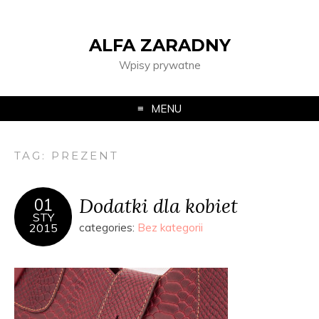
ALFA ZARADNY
Wpisy prywatne
MENU
TAG:
PREZENT
Dodatki dla kobiet
01
STY
2015
categories:
Bez kategorii