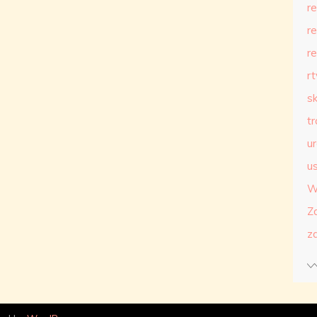
r
r
r
r
s
t
u
us
W
Z
z