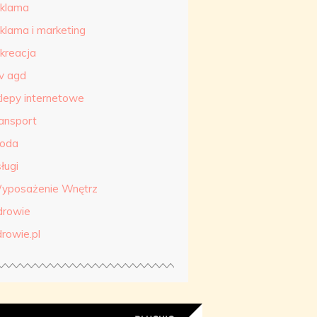
eklama
eklama i marketing
ekreacja
tv agd
klepy internetowe
ransport
roda
ługi
yposażenie Wnętrz
drowie
drowie.pl