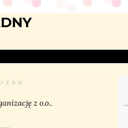
ADNY
I Z O.O.
anizację z o.o..