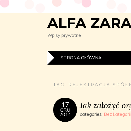
ALFA ZAR
Wpisy prywatne
STRONA GŁÓWNA
TAG:
REJESTRACJA SPÓŁK
Jak założyć org
17
GRU
2014
categories:
Bez kategorii