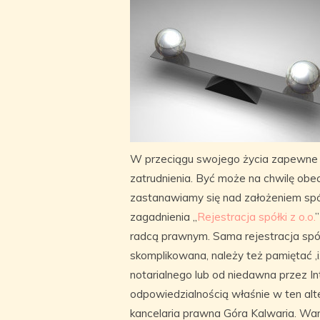
W przeciągu swojego życia zapewne k
zatrudnienia. Być może na chwilę ob
zastanawiamy się nad założeniem spó
zagadnienia „
Rejestracja spółki z o.o.
radcą prawnym. Sama rejestracja spół
skomplikowana, należy też pamiętać ,i
notarialnego lub od niedawna przez In
odpowiedzialnością właśnie w ten a
kancelaria prawna Góra Kalwaria. Wa