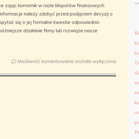
e zając komornik w razie kłopotów finansowych.
nformacje należy zdobyć przed podjęciem decyzji o
opytać się o jej formalne kwestie odpowiednio
óźniejsze działanie firmy lub rozwiąże nasze
B
b
b
Możliwość komentowania
została wyłączona
D
d
e
in
ku
m
p
P