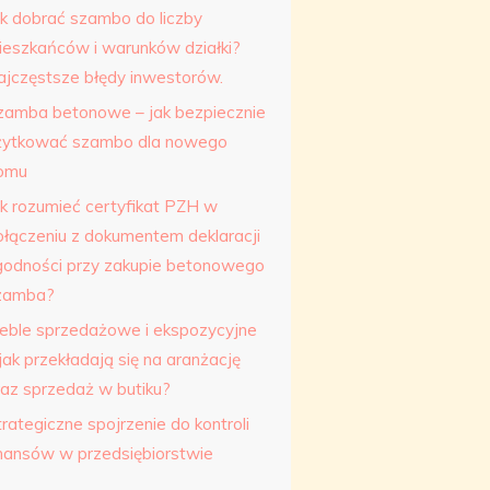
ak dobrać szambo do liczby
ieszkańców i warunków działki?
ajczęstsze błędy inwestorów.
zamba betonowe – jak bezpiecznie
żytkować szambo dla nowego
omu
ak rozumieć certyfikat PZH w
ołączeniu z dokumentem deklaracji
godności przy zakupie betonowego
zamba?
eble sprzedażowe i ekspozycyjne
jak przekładają się na aranżację
raz sprzedaż w butiku?
rategiczne spojrzenie do kontroli
inansów w przedsiębiorstwie