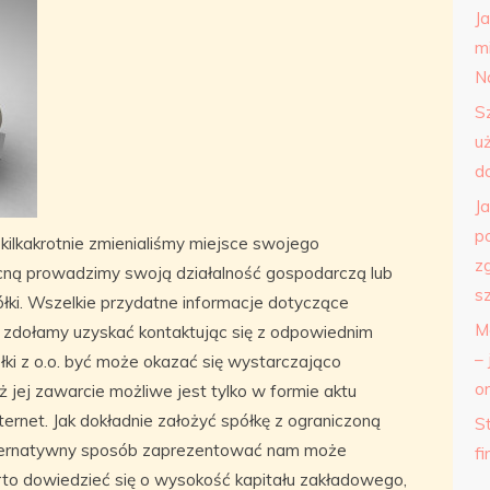
J
m
N
S
u
d
J
p
ilkakrotnie zmienialiśmy miejsce swojego
z
ecną prowadzimy swoją działalność gospodarczą lub
s
łki. Wszelkie przydatne informacje dotyczące
M
” zdołamy uzyskać kontaktując się z odpowiednim
– 
ki z o.o. być może okazać się wystarczająco
o
ż jej zawarcie możliwe jest tylko w formie aktu
ternet. Jak dokładnie założyć spółkę z ograniczoną
St
lternatywny sposób zaprezentować nam może
f
rto dowiedzieć się o wysokość kapitału zakładowego,