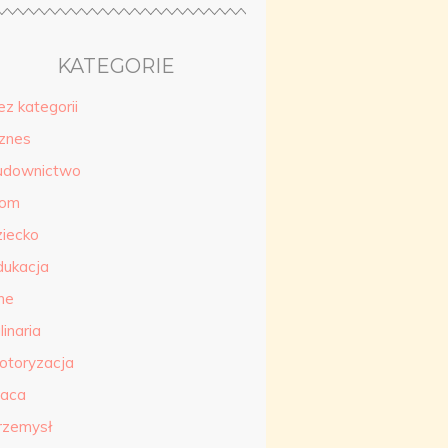
KATEGORIE
ez kategorii
iznes
udownictwo
om
ziecko
dukacja
ne
linaria
otoryzacja
raca
rzemysł