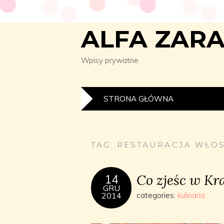
ALFA ZAR
Wpisy prywatne
STRONA GŁÓWNA
TAG:
RESTAURACJA WŁO
Co zjeśc w Kr
14
GRU
2014
categories:
kulinaria