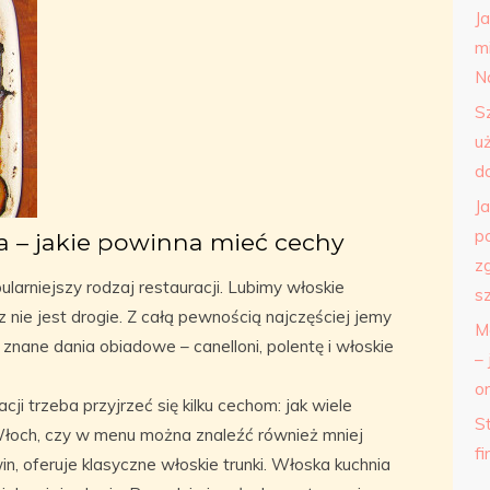
J
m
N
S
u
d
J
p
a – jakie powinna mieć cechy
z
larniejszy rodzaj restauracji. Lubimy włoskie
s
 nie jest drogie. Z całą pewnością najczęściej jemy
M
 znane dania obiadowe – canelloni, polentę i włoskie
– 
o
ji trzeba przyjrzeć się kilku cechom: jak wiele
St
łoch, czy w menu można znaleźć również mniej
f
in, oferuje klasyczne włoskie trunki. Włoska kuchnia