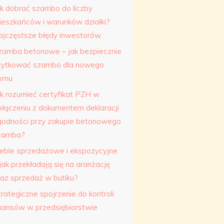
ak dobrać szambo do liczby
ieszkańców i warunków działki?
ajczęstsze błędy inwestorów.
zamba betonowe – jak bezpiecznie
żytkować szambo dla nowego
omu
ak rozumieć certyfikat PZH w
ołączeniu z dokumentem deklaracji
godności przy zakupie betonowego
zamba?
eble sprzedażowe i ekspozycyjne
jak przekładają się na aranżację
raz sprzedaż w butiku?
rategiczne spojrzenie do kontroli
inansów w przedsiębiorstwie