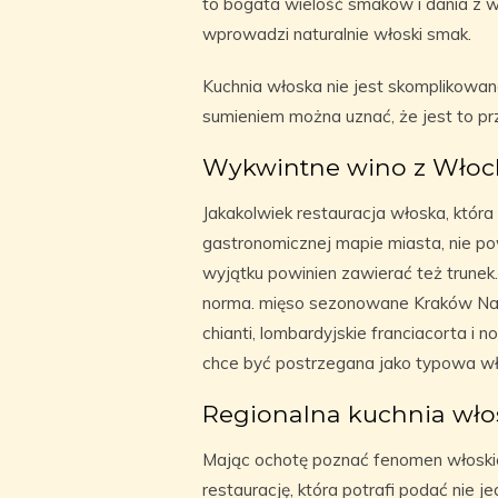
to bogata wielość smaków i dania z w
wprowadzi naturalnie włoski smak.
Kuchnia włoska nie jest skomplikowana
sumieniem można uznać, że jest to pr
Wykwintne wino z Włoc
Jakakolwiek restauracja włoska, która
gastronomicznej mapie miasta, nie po
wyjątku powinien zawierać też trunek.
norma. mięso sezonowane Kraków Najb
chianti, lombardyjskie franciacorta i n
chce być postrzegana jako typowa wło
Regionalna kuchnia wło
Mając ochotę poznać fenomen włoski
restaurację, która potrafi podać nie j