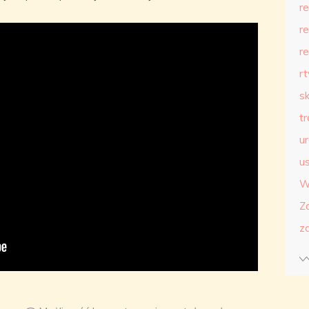
r
r
r
r
s
t
u
us
W
Z
z