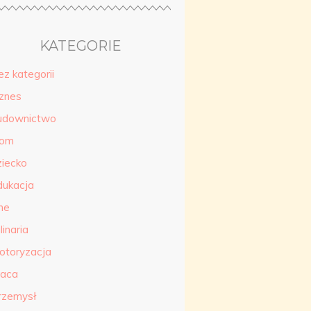
KATEGORIE
ez kategorii
iznes
udownictwo
om
ziecko
dukacja
ne
linaria
otoryzacja
raca
rzemysł