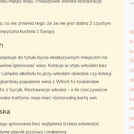
ielu miejsc kraju. Prawdziwie włoska restauracja
, co nie zmienia tego, że że nie jest dobra Z czystym
zepyszna kuchnia z Europy .
B
b
h
b
 aspiruje do tytułu bycia ekskluzywnym miejscem na
D
winna ignorować wina. Kolacja w stylu włoskim bez
d
 Lampka alkoholu to przy włoskim obiedzie czy kolacji
e
ardziej popularne wina z Włoch to toskańskie
in
oto z Sycylii. Restauracja włoska – o ile rzeczywiście
ska trattoria, musi mieć różnorodną kartę win.
ku
m
ska
p
ego gotowania bez wątpienia trzeba odwiedzić
P
edynie placek pizzowy i makarony.