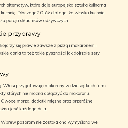
ch alternatyw, które daje europejska sztuka kulinarna
kuchnię. Dlaczego? Otóż dlatego, że włoska kuchnia
ża porcja składników odżywczych.
kie przyprawy
ojarzy się prawie zawsze z pizzą i makaronem i
ie dania to też takie pyszności jak dojrzałe sery
awy
j. Włosi przygotowują makarony w dziesiątkach form.
kty których nie można dołączyć do makaronu.
 Owoce morza, dodatki mięsne oraz przeróżne
żna jeść każdego dnia.
. Wbrew pozorom nie została ona wymyślona we