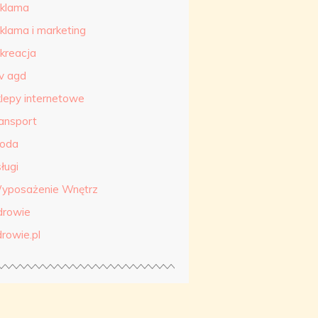
eklama
eklama i marketing
ekreacja
tv agd
klepy internetowe
ransport
roda
ługi
yposażenie Wnętrz
drowie
drowie.pl