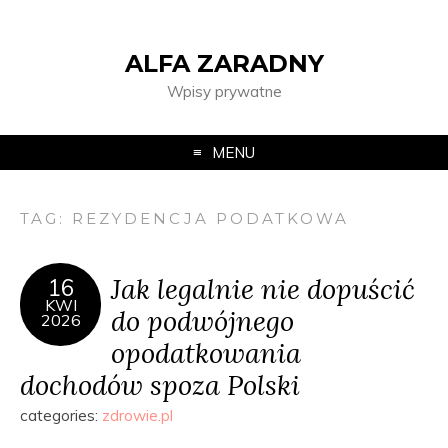
ALFA ZARADNY
Wpisy prywatne
MENU
TAG:
REZYDENCJA PODATKOWA
Jak legalnie nie dopuścić
16
KWI
do podwójnego
2026
opodatkowania
dochodów spoza Polski
categories:
zdrowie.pl