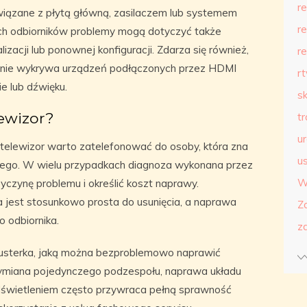
r
związane z płytą główną, zasilaczem lub systemem
r
h odbiorników problemy mogą dotyczyć także
acji lub ponownej konfiguracji. Zdarza się również,
r
a, nie wykrywa urządzeń podłączonych przez HDMI
r
e lub dźwięku.
s
ewizor?
t
u
telewizor warto zatelefonować do osoby, która zna
us
znego. W wielu przypadkach diagnoza wykonana przez
W
zyczynę problemu i określić koszt naprawy.
ka jest stosunkowo prosta do usunięcia, a naprawa
Z
 odbiornika.
z
 usterka, jaką można bezproblemowo naprawić
Wymiana pojedynczego podzespołu, naprawa układu
odświetleniem często przywraca pełną sprawność