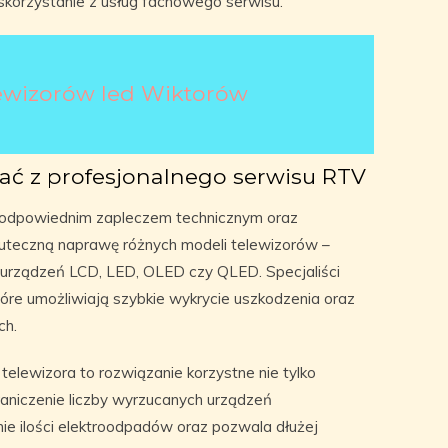
skorzystanie z usług fachowego serwisu.
ewizorów led Wiktorów
ać z profesjonalnego serwisu RTV
 odpowiednim zapleczem technicznym oraz
teczną naprawę różnych modeli telewizorów –
h urządzeń LCD, LED, OLED czy QLED. Specjaliści
tóre umożliwiają szybkie wykrycie uszkodzenia oraz
ch.
elewizora to rozwiązanie korzystne nie tylko
raniczenie liczby wyrzucanych urządzeń
ie ilości elektroodpadów oraz pozwala dłużej