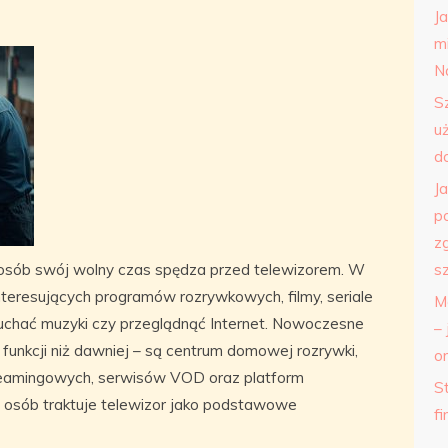
J
m
N
S
u
d
J
p
z
 osób swój wolny czas spędza przed telewizorem. W
s
teresujących programów rozrywkowych, filmy, seriale
M
łuchać muzyki czy przeglądnąć Internet. Nowoczesne
– 
j funkcji niż dawniej – są centrum domowej rozrywki,
o
streamingowych, serwisów VOD oraz platform
St
e osób traktuje telewizor jako podstawowe
f