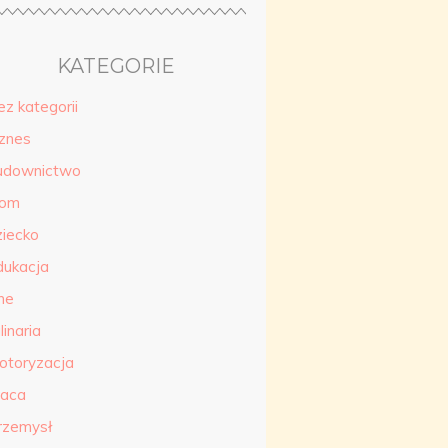
KATEGORIE
ez kategorii
iznes
udownictwo
om
ziecko
dukacja
ne
linaria
otoryzacja
raca
rzemysł