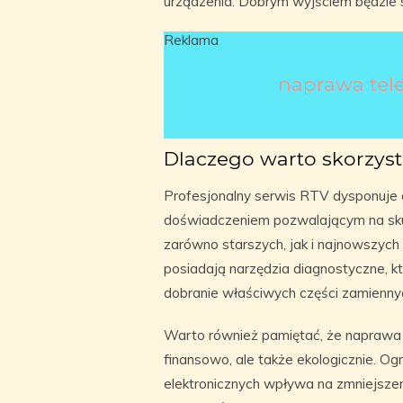
urządzenia. Dobrym wyjściem będzie 
Reklama
naprawa tel
Dlaczego warto skorzyst
Profesjonalny serwis RTV dysponuje
doświadczeniem pozwalającym na sku
zarówno starszych, jak i najnowszyc
posiadają narzędzia diagnostyczne, k
dobranie właściwych części zamienny
Warto również pamiętać, że naprawa t
finansowo, ale także ekologicznie. Og
elektronicznych wpływa na zmniejszen