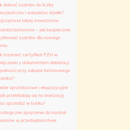
ak dobrać szambo do liczby
ieszkańców i warunków działki?
ajczęstsze błędy inwestorów.
zamba betonowe – jak bezpiecznie
żytkować szambo dla nowego
omu
ak rozumieć certyfikat PZH w
ołączeniu z dokumentem deklaracji
godności przy zakupie betonowego
zamba?
eble sprzedażowe i ekspozycyjne
jak przekładają się na aranżację
raz sprzedaż w butiku?
rategiczne spojrzenie do kontroli
inansów w przedsiębiorstwie