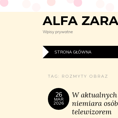
ALFA ZAR
Wpisy prywatne
STRONA GŁÓWNA
TAG:
ROZMYTY OBRAZ
W aktualnych 
26
MAR
niemiara osób
2026
telewizorem