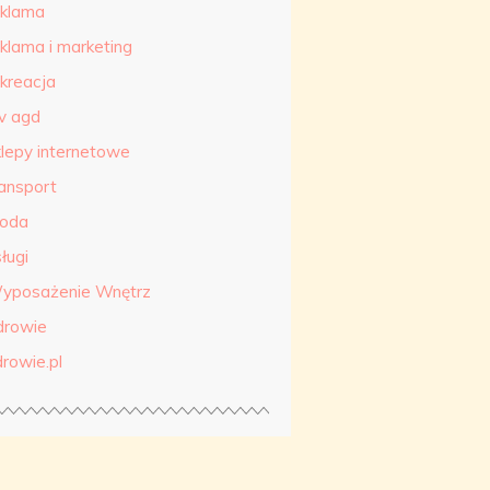
eklama
eklama i marketing
ekreacja
tv agd
klepy internetowe
ransport
roda
ługi
yposażenie Wnętrz
drowie
drowie.pl