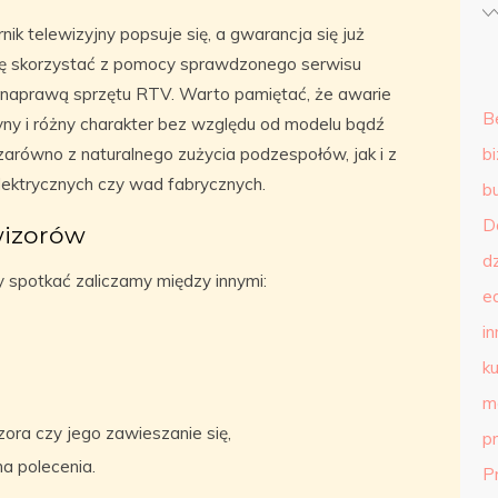
nik telewizyjny popsuje się, a gwarancja się już
się skorzystać z pomocy sprawdzonego serwisu
 naprawą sprzętu RTV. Warto pamiętać, że awarie
B
ny i różny charakter bez względu od modelu bądź
arówno z naturalnego zużycia podzespołów, jak i z
b
lektrycznych czy wad fabrycznych.
b
D
wizorów
d
 spotkać zaliczamy między innymi:
e
in
ku
m
ora czy jego zawieszanie się,
p
na polecenia.
P