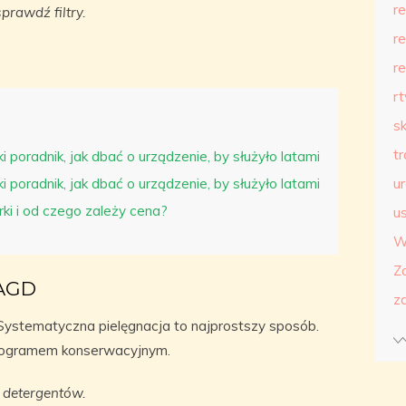
r
rawdź filtry.
r
r
r
s
t
i poradnik, jak dbać o urządzenie, by służyło latami
i poradnik, jak dbać o urządzenie, by służyło latami
u
ki i od czego zależy cena?
us
W
Z
 AGD
z
 Systematyczna pielęgnacja to najprostszy sposób.
onogramem konserwacyjnym.
 detergentów.