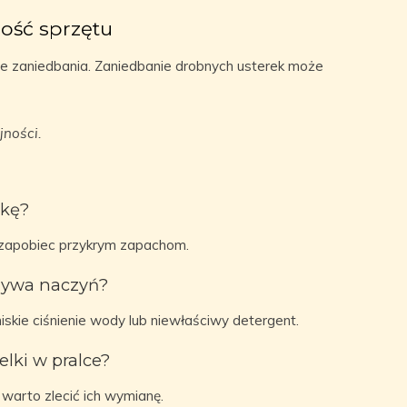
ość sprzętu
ste zaniedbania. Zaniedbanie drobnych usterek może
ności.
lkę?
 zapobiec przykrym zapachom.
mywa naczyń?
kie ciśnienie wody lub niewłaściwy detergent.
lki w pralce?
 warto zlecić ich wymianę.