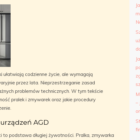
J
m
N
S
u
d
J
p
ki ułatwiają codzienne życie, ale wymagają
z
aryjnie przez lata. Nieprzestrzeganie zasad
s
ażnych problemów technicznych. W tym tekście
M
ość pralek i zmywarek oraz jakie procedury
– 
enie.
o
 urządzeń AGD
St
f
i to podstawa długiej żywotności. Pralka, zmywarka