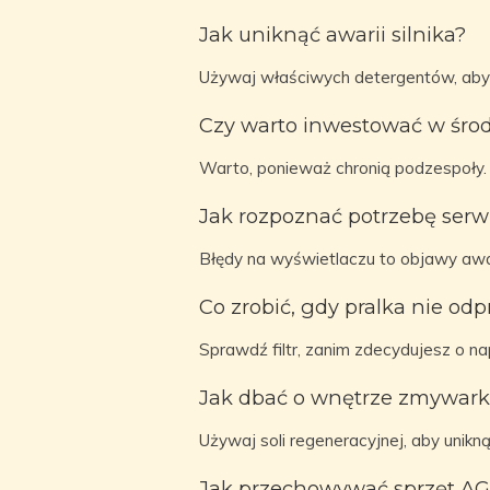
Jak uniknąć awarii silnika?
Używaj właściwych detergentów, aby ch
Czy warto inwestować w śro
Warto, ponieważ chronią podzespoły.
Jak rozpoznać potrzebę serw
Błędy na wyświetlaczu to objawy awar
Co zrobić, gdy pralka nie o
Sprawdź filtr, zanim zdecydujesz o na
Jak dbać o wnętrze zmywark
Używaj soli regeneracyjnej, aby unik
Jak przechowywać sprzęt AG