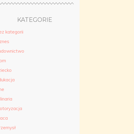
KATEGORIE
ez kategorii
iznes
udownictwo
om
ziecko
dukacja
ne
linaria
otoryzacja
raca
rzemysł