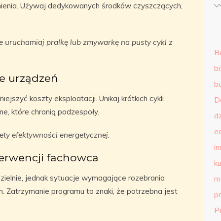
ienia. Używaj dedykowanych środków czyszczących,
 uruchamiaj pralkę lub zmywarkę na pusty cykl z
B
b
e urządzeń
b
szyć koszty eksploatacji. Unikaj krótkich cykli
D
e, które chronią podzespoły.
d
e
ty efektywności energetycznej.
in
erwencji fachowca
ku
ielnie, jednak sytuacje wymagające rozebrania
m
m. Zatrzymanie programu to znaki, że potrzebna jest
p
P