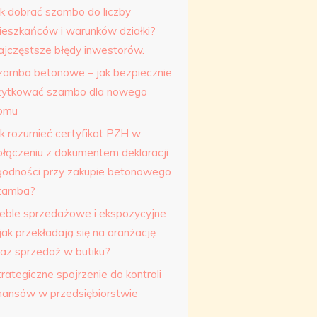
ak dobrać szambo do liczby
ieszkańców i warunków działki?
ajczęstsze błędy inwestorów.
zamba betonowe – jak bezpiecznie
żytkować szambo dla nowego
omu
ak rozumieć certyfikat PZH w
ołączeniu z dokumentem deklaracji
godności przy zakupie betonowego
zamba?
eble sprzedażowe i ekspozycyjne
jak przekładają się na aranżację
raz sprzedaż w butiku?
rategiczne spojrzenie do kontroli
inansów w przedsiębiorstwie