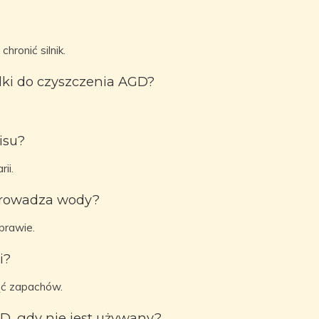
ronić silnik.
dki do czyszczenia AGD?
isu?
ii.
dprowadza wody?
prawie.
i?
nąć zapachów.
D, gdy nie jest używany?