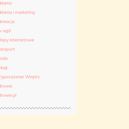
eklama
eklama i marketing
ekreacja
tv agd
klepy internetowe
ransport
roda
ługi
yposażenie Wnętrz
drowie
drowie.pl