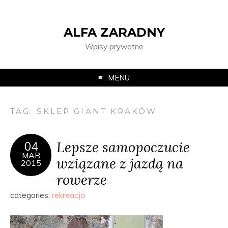
ALFA ZARADNY
Wpisy prywatne
MENU
TAG:
SKLEP GIANT KRAKÓW
Lepsze samopoczucie
04
MAR
wziązane z jazdą na
2015
rowerze
categories:
rekreacja