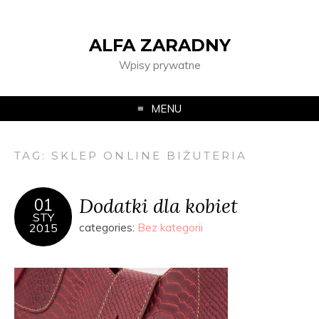
ALFA ZARADNY
Wpisy prywatne
MENU
TAG:
SKLEP ONLINE BIŻUTERIA
Dodatki dla kobiet
01
STY
2015
categories:
Bez kategorii