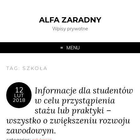
ALFA ZARADNY
Wpisy prywatne
MENU
TAG:
SZKOŁA
Informacje dla studentów
12
LUT
w celu przystąpienia
2018
stażu lub praktyki –
wszystko o zwiększeniu rozwoju
zawodowym.
categories:
edukacja