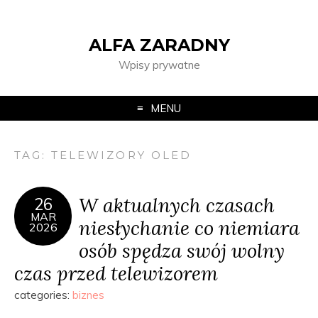
ALFA ZARADNY
Wpisy prywatne
MENU
TAG:
TELEWIZORY OLED
W aktualnych czasach
26
MAR
niesłychanie co niemiara
2026
osób spędza swój wolny
czas przed telewizorem
categories:
biznes