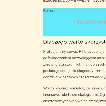
urządzenia. Dobrym wyjściem będzie 
Reklama
naprawa tel
Dlaczego warto skorzyst
Profesjonalny serwis RTV dysponuje
doświadczeniem pozwalającym na sku
zarówno starszych, jak i najnowszyc
posiadają narzędzia diagnostyczne, k
dobranie właściwych części zamienny
Warto również pamiętać, że naprawa t
finansowo, ale także ekologicznie. Og
elektronicznych wpływa na zmniejszen