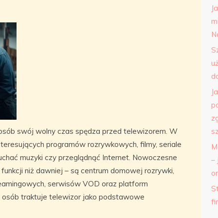
J
m
N
S
u
d
J
p
z
 osób swój wolny czas spędza przed telewizorem. W
s
teresujących programów rozrywkowych, filmy, seriale
M
łuchać muzyki czy przeglądnąć Internet. Nowoczesne
– 
j funkcji niż dawniej – są centrum domowej rozrywki,
o
streamingowych, serwisów VOD oraz platform
St
e osób traktuje telewizor jako podstawowe
f