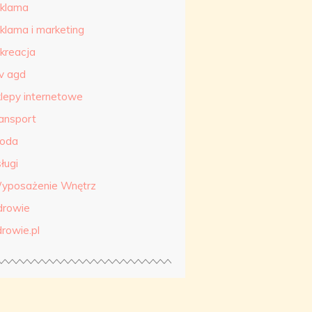
eklama
eklama i marketing
ekreacja
tv agd
klepy internetowe
ransport
roda
ługi
yposażenie Wnętrz
drowie
drowie.pl