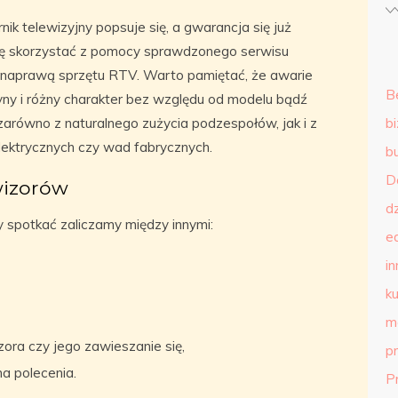
nik telewizyjny popsuje się, a gwarancja się już
się skorzystać z pomocy sprawdzonego serwisu
 naprawą sprzętu RTV. Warto pamiętać, że awarie
B
ny i różny charakter bez względu od modelu bądź
arówno z naturalnego zużycia podzespołów, jak i z
b
lektrycznych czy wad fabrycznych.
b
D
wizorów
d
 spotkać zaliczamy między innymi:
e
in
ku
m
ora czy jego zawieszanie się,
p
na polecenia.
P