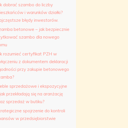
ak dobrać szambo do liczby
ieszkańców i warunków działki?
ajczęstsze błędy inwestorów.
zamba betonowe – jak bezpiecznie
żytkować szambo dla nowego
omu
ak rozumieć certyfikat PZH w
ołączeniu z dokumentem deklaracji
godności przy zakupie betonowego
zamba?
eble sprzedażowe i ekspozycyjne
jak przekładają się na aranżację
raz sprzedaż w butiku?
rategiczne spojrzenie do kontroli
inansów w przedsiębiorstwie