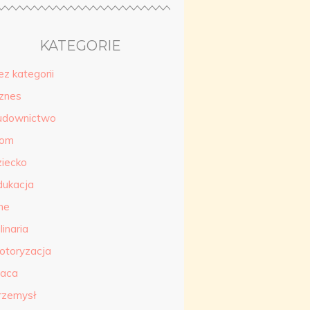
KATEGORIE
ez kategorii
iznes
udownictwo
om
ziecko
dukacja
ne
linaria
otoryzacja
raca
rzemysł