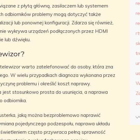
r
związane z płytą główną, zasilaczem lub systemem
r
h odbiorników problemy mogą dotyczyć także
acji lub ponownej konfiguracji. Zdarza się również,
r
a, nie wykrywa urządzeń podłączonych przez HDMI
r
e lub dźwięku.
s
ewizor?
t
u
telewizor warto zatelefonować do osoby, która zna
us
znego. W wielu przypadkach diagnoza wykonana przez
W
zyczynę problemu i określić koszt naprawy.
ka jest stosunkowo prosta do usunięcia, a naprawa
Z
 odbiornika.
z
 usterka, jaką można bezproblemowo naprawić
Wymiana pojedynczego podzespołu, naprawa układu
odświetleniem często przywraca pełną sprawność