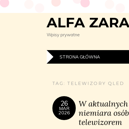
ALFA ZAR
Wpisy prywatne
STRONA GŁÓWNA
TAG:
TELEWIZORY QLED
W aktualnych 
26
MAR
niemiara osób
2026
telewizorem