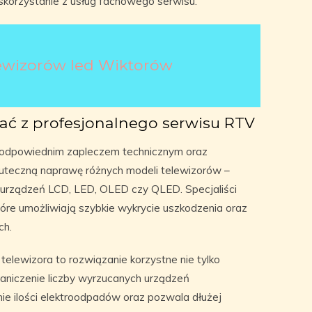
skorzystanie z usług fachowego serwisu.
ewizorów led Wiktorów
ać z profesjonalnego serwisu RTV
 odpowiednim zapleczem technicznym oraz
teczną naprawę różnych modeli telewizorów –
h urządzeń LCD, LED, OLED czy QLED. Specjaliści
tóre umożliwiają szybkie wykrycie uszkodzenia oraz
ch.
elewizora to rozwiązanie korzystne nie tylko
raniczenie liczby wyrzucanych urządzeń
ie ilości elektroodpadów oraz pozwala dłużej