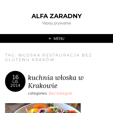
ALFA ZARADNY
Wpisy prywatne
MENU
TAG:
WŁOSKA RESTAURACJA BEZ
GLUTENU KRAKÓW
kuchnia włoska w
16
LIS
Krakowie
2014
categories:
Bez kategorii