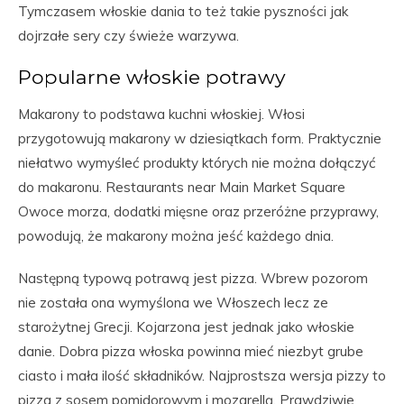
Tymczasem włoskie dania to też takie pyszności jak
dojrzałe sery czy świeże warzywa.
Popularne włoskie potrawy
Makarony to podstawa kuchni włoskiej. Włosi
przygotowują makarony w dziesiątkach form. Praktycznie
niełatwo wymyśleć produkty których nie można dołączyć
do makaronu. Restaurants near Main Market Square
Owoce morza, dodatki mięsne oraz przeróżne przyprawy,
powodują, że makarony można jeść każdego dnia.
Następną typową potrawą jest pizza. Wbrew pozorom
nie została ona wymyślona we Włoszech lecz ze
starożytnej Grecji. Kojarzona jest jednak jako włoskie
danie. Dobra pizza włoska powinna mieć niezbyt grube
ciasto i mała ilość składników. Najprostsza wersja pizzy to
pizza z sosem pomidorowym i mozarellą. Prawdziwie