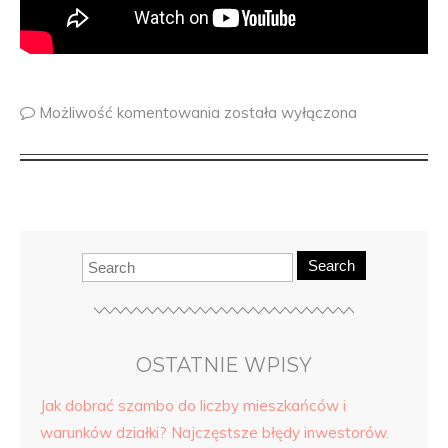
Możliwość komentowania
została wyłączona
Search
OSTATNIE WPISY
Jak dobrać szambo do liczby mieszkańców i
warunków działki? Najczęstsze błędy inwestorów.