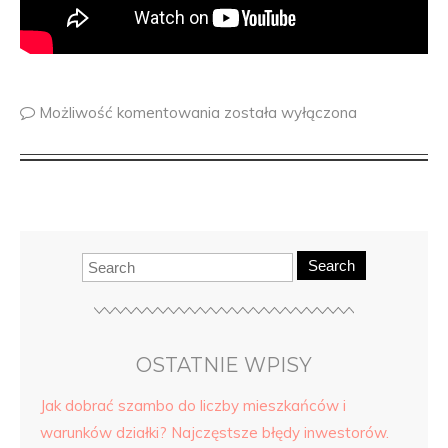
Możliwość komentowania
została wyłączona
Search
OSTATNIE WPISY
Jak dobrać szambo do liczby mieszkańców i
warunków działki? Najczęstsze błędy inwestorów.