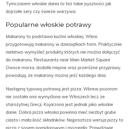
Tymczasem włoskie dania to też takie pyszności jak
dojrzałe sery czy świeże warzywa.
Popularne włoskie potrawy
Makarony to podstawa kuchni włoskiej. Włosi
przygotowują makarony w dziesiątkach form. Praktycznie
niełatwo wymyśleć produkty których nie można dołączyć
do makaronu. Restaurants near Main Market Square
Owoce morza, dodatki mięsne oraz przeróżne przyprawy,
powodują, że makarony można jeść każdego dnia.
Następną typową potrawą jest pizza. Wbrew pozorom
nie została ona wymyślona we Włoszech lecz ze
starożytnej Grecji. Kojarzona jest jednak jako włoskie
danie. Dobra pizza włoska powinna mieć niezbyt grube
ciasto i mała ilość składników. Najprostsza wersja pizzy to
pizza z sosem pomidorowym i mozarellą. Prawdziwie