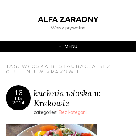
ALFA ZARADNY
Wpisy prywatne
MENU
TAG:
WŁOSKA RESTAURACJA BEZ
GLUTENU W KRAKOWIE
kuchnia włoska w
16
LIS
Krakowie
2014
categories:
Bez kategorii