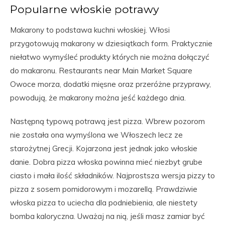
Popularne włoskie potrawy
Makarony to podstawa kuchni włoskiej. Włosi
przygotowują makarony w dziesiątkach form. Praktycznie
niełatwo wymyśleć produkty których nie można dołączyć
do makaronu. Restaurants near Main Market Square
Owoce morza, dodatki mięsne oraz przeróżne przyprawy,
powodują, że makarony można jeść każdego dnia.
Następną typową potrawą jest pizza. Wbrew pozorom
nie została ona wymyślona we Włoszech lecz ze
starożytnej Grecji. Kojarzona jest jednak jako włoskie
danie. Dobra pizza włoska powinna mieć niezbyt grube
ciasto i mała ilość składników. Najprostsza wersja pizzy to
pizza z sosem pomidorowym i mozarellą. Prawdziwie
włoska pizza to uciecha dla podniebienia, ale niestety
bomba kaloryczna. Uważaj na nią, jeśli masz zamiar być