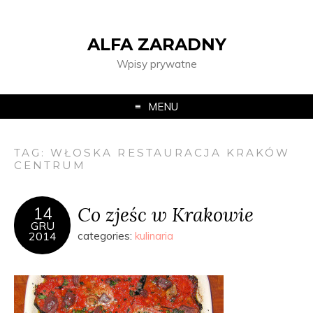
ALFA ZARADNY
Wpisy prywatne
MENU
TAG:
WŁOSKA RESTAURACJA KRAKÓW
CENTRUM
Co zjeśc w Krakowie
14
GRU
2014
categories:
kulinaria