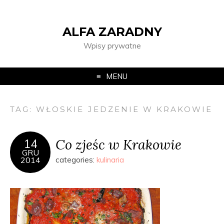
ALFA ZARADNY
Wpisy prywatne
MENU
TAG:
WŁOSKIE JEDZENIE W KRAKOWIE
Co zjeśc w Krakowie
14
GRU
2014
categories:
kulinaria