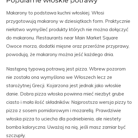
Makarony to podstawa kuchni włoskiej. Włosi
przygotowują makarony w dziesiątkach form. Praktycznie
niełatwo wymyśleć produkty których nie można dołączyć
do makaronu. Restaurants near Main Market Square
Owoce morza, dodatki mięsne oraz przeróżne przyprawy,
powodują, że makarony można jeść każdego dnia.
Następną typową potrawą jest pizza. Wbrew pozorom
nie została ona wymyślona we Włoszech lecz ze
starożytnej Grecji. Kojarzona jest jednak jako włoskie
danie. Dobra pizza włoska powinna mieć niezbyt grube
ciasto i mała ilość składników. Najprostsza wersja pizzy to
pizza z sosem pomidorowym i mozarellą. Prawdziwie
włoska pizza to uciecha dla podniebienia, ale niestety
bomba kaloryczna. Uważaj na nią, jeśli masz zamiar być
szczupły.