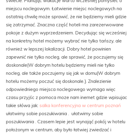
świecie. Planując wakacje warto wcześniej pomyśleć o
miejscu noclegowym. Łatwienie miejsc noclegowych na
ostatnią chwilę może sprawić, że nie będziemy mieli gdzie
się zatrzymać. Znaczna część hoteli ma zarezerwowane
pokoje z dużym wyprzedzeniem. Decydując się wcześniej
na konkretny hotel możemy wybrać nie tylko tańszy, ale
również w lepszej lokalizacji. Dobry hotel powinien
zapewnić nie tylko nocleg, ale sprawić, że poczujemy się
doskonale|W dobrym hotelu będziemy mieli nie tylko
nocleg, ale także poczujemy się jak w domu|W dobrym
hotelu możemy poczuć się doskonale.}. Znalezienie
odpowiedniego miejsca noclegowego wymaga więc
czasu przyjśc z pomoca moze nam inernet gdzie wpisujac
takie słówa jak:
salka konferencyjna w centrum poznań
ułatwimy sobie poszukiwania . ułatwimy sobie
poszukiwania . Czasem lepie jest wynająć pokój w hotelu
położonym w centrum, aby było łatwiej zwiedzać i