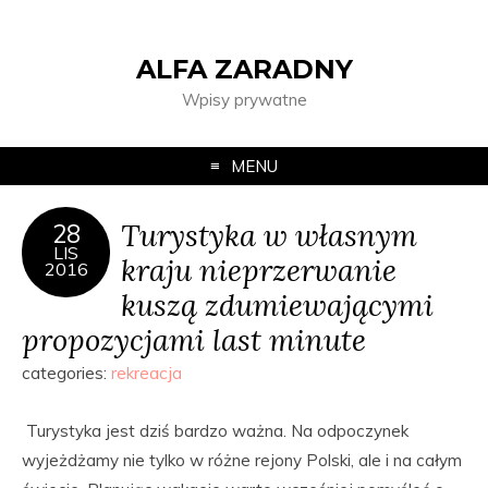
ALFA ZARADNY
Wpisy prywatne
MENU
Turystyka w własnym
28
LIS
kraju nieprzerwanie
2016
kuszą zdumiewającymi
propozycjami last minute
categories:
rekreacja
Turystyka jest dziś bardzo ważna. Na odpoczynek
wyjeżdżamy nie tylko w różne rejony Polski, ale i na całym