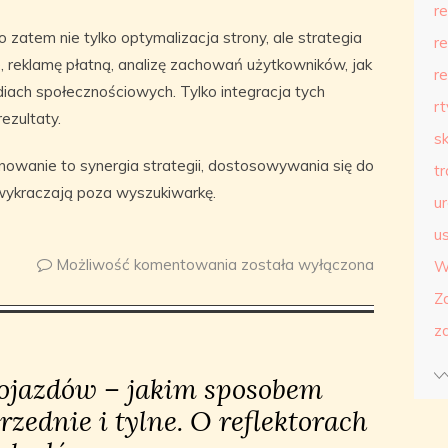
r
zatem nie tylko optymalizacja strony, ale strategia
r
, reklamę płatną, analizę zachowań użytkowników, jak
r
ach społecznościowych. Tylko integracja tych
r
ezultaty.
s
wanie to synergia strategii, dostosowywania się do
t
 wykraczają poza wyszukiwarkę.
u
us
Możliwość komentowania
została wyłączona
W
Z
z
ojazdów – jakim sposobem
zednie i tylne. O reflektorach