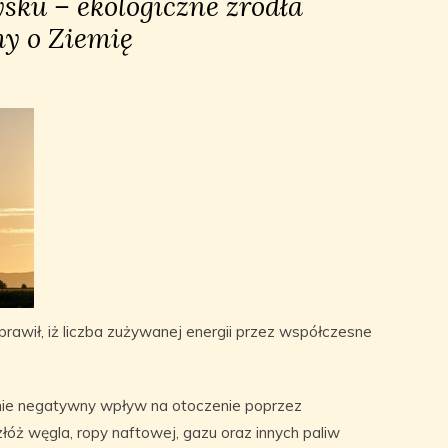
ysku – ekologiczne źródła
my o Ziemię
awił, iż liczba zużywanej energii przez współczesne
anie negatywny wpływ na otoczenie poprzez
łóż węgla, ropy naftowej, gazu oraz innych paliw