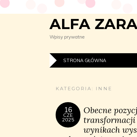
ALFA ZAR
Wpisy prywatne
STRONA GŁÓWNA
KATEGORIA:
INNE
Obecne pozyc
16
CZE
transformacji
2025
wynikach wys