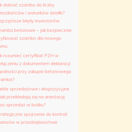
ak dobrać szambo do liczby
ieszkańców i warunków działki?
ajczęstsze błędy inwestorów.
zamba betonowe – jak bezpiecznie
żytkować szambo dla nowego
omu
ak rozumieć certyfikat PZH w
ołączeniu z dokumentem deklaracji
godności przy zakupie betonowego
zamba?
eble sprzedażowe i ekspozycyjne
jak przekładają się na aranżację
raz sprzedaż w butiku?
rategiczne spojrzenie do kontroli
inansów w przedsiębiorstwie