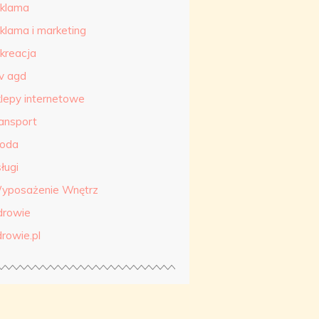
eklama
eklama i marketing
ekreacja
tv agd
klepy internetowe
ransport
roda
ługi
yposażenie Wnętrz
drowie
drowie.pl