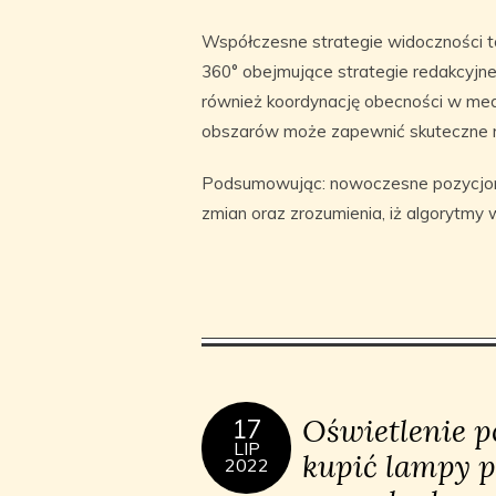
Współczesne strategie widoczności to 
360° obejmujące strategie redakcyjne
również koordynację obecności w medi
obszarów może zapewnić skuteczne r
Podsumowując: nowoczesne pozycjono
zmian oraz zrozumienia, iż algorytmy
Oświetlenie p
17
LIP
kupić lampy pr
2022