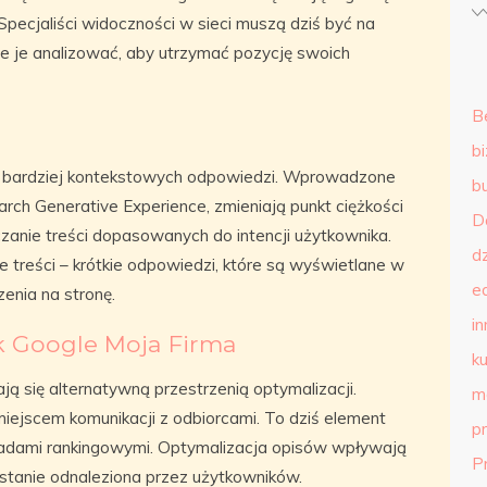
ecjaliści widoczności w sieci muszą dziś być na
ie je analizować, aby utrzymać pozycję swoich
B
b
u bardziej kontekstowych odpowiedzi. Wprowadzone
b
arch Generative Experience, zmieniają punkt ciężkości
D
zanie treści dopasowanych do intencji użytkownika.
d
 treści – krótkie odpowiedzi, które są wyświetlane w
e
enia na stronę.
in
k Google Moja Firma
ku
ą się alternatywną przestrzenią optymalizacji.
m
 miejscem komunikacji z odbiorcami. To dziś element
p
asadami rankingowymi. Optymalizacja opisów wpływają
P
 zostanie odnaleziona przez użytkowników.