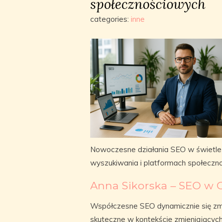
społecznościowych
categories:
inne
Nowoczesne działania SEO w świetl
wyszukiwania i platformach społeczn
Anna Sikorska – SEO w G
Współczesne SEO dynamicznie się zm
skuteczne w kontekście zmieniającyc