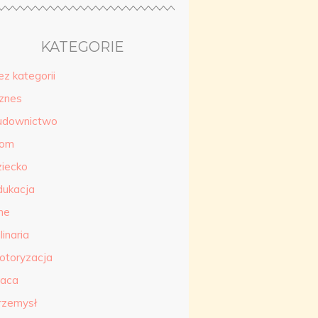
KATEGORIE
ez kategorii
iznes
udownictwo
om
ziecko
dukacja
ne
linaria
otoryzacja
raca
rzemysł