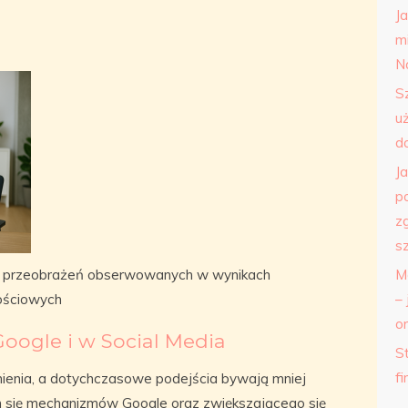
J
m
N
S
u
d
J
p
z
s
e przeobrażeń obserwowanych w wynikach
M
ościowych
– 
o
oogle i w Social Media
St
f
ienia, a dotychczasowe podejścia bywają mniej
h się mechanizmów Google oraz zwiększającego się