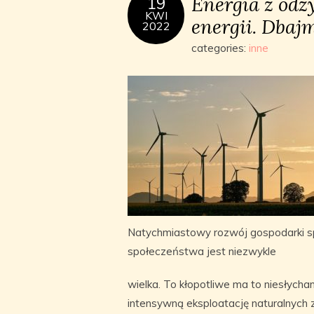
Energia z odz
19
KWI
energii. Dbaj
2022
categories:
inne
Natychmiastowy rozwój gospodarki spr
społeczeństwa jest niezwykle
wielka. To kłopotliwe ma to niesłych
intensywną eksploatację naturalnych z