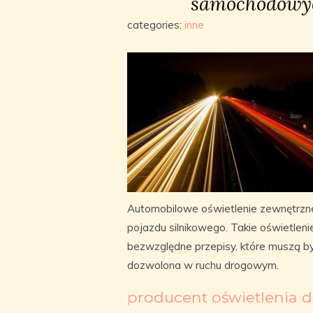
samochodowyc
categories:
inne
Automobilowe oświetlenie zewnętrzn
pojazdu silnikowego. Takie oświetleni
bezwzględne przepisy, które muszą być
dozwolona w ruchu drogowym.
producent oświetlenia d