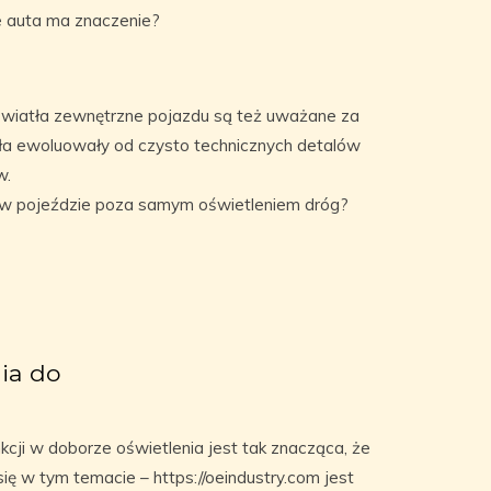
e auta ma znaczenie?
, światła zewnętrzne pojazdu są też uważane za
tła ewoluowały od czysto technicznych detalów
w.
ich w pojeździe poza samym oświetleniem dróg?
ia do
nkcji w doborze oświetlenia jest tak znacząca, że
ię w tym temacie – https://oeindustry.com jest