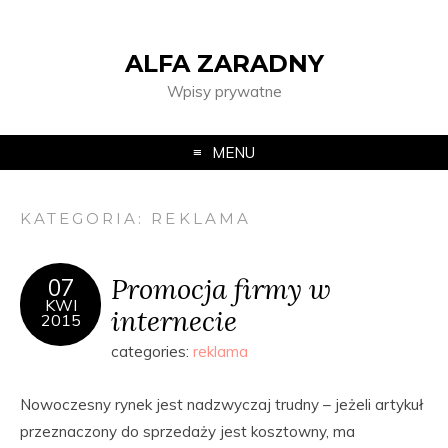
ALFA ZARADNY
Wpisy prywatne
MENU
KATEGORIA:
REKLAMA
Promocja firmy w
07
KWI
internecie
2015
categories:
reklama
Nowoczesny rynek jest nadzwyczaj trudny – jeżeli artykuł
przeznaczony do sprzedaży jest kosztowny, ma