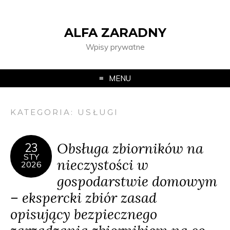
ALFA ZARADNY
Wpisy prywatne
MENU
KATEGORIA:
USŁUGI
Obsługa zbiorników na
23
STY
nieczystości w
2026
gospodarstwie domowym
– ekspercki zbiór zasad
opisujący bezpiecznego