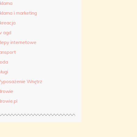
eklama
eklama i marketing
ekreacja
tv agd
klepy internetowe
ransport
roda
ługi
yposażenie Wnętrz
drowie
drowie.pl