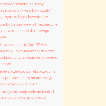
ak dobrać szambo do liczby
ieszkańców i warunków działki?
ajczęstsze błędy inwestorów.
zamba betonowe – jak bezpiecznie
żytkować szambo dla nowego
omu
ak rozumieć certyfikat PZH w
ołączeniu z dokumentem deklaracji
godności przy zakupie betonowego
zamba?
eble sprzedażowe i ekspozycyjne
jak przekładają się na aranżację
raz sprzedaż w butiku?
rategiczne spojrzenie do kontroli
inansów w przedsiębiorstwie