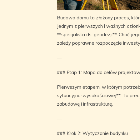
Budowa domu to złożony proces, któ
Jednym z pierwszych i ważnych członk
**specjalista ds. geodezji**. Choć jeg
zależy poprawne rozpoczęcie inwestyc
—
### Etap 1: Mapa do celów projekto
Pierwszym etapem, w którym potrzebn
sytuacyjno-wysokościowej**. To prec
zabudowę i infrastrukturę.
—
### Krok 2: Wytyczanie budynku