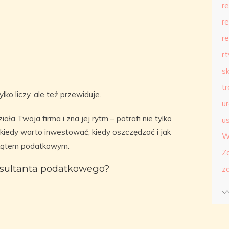
r
r
r
r
s
t
lko liczy, ale też przewiduje.
u
iała Twoja firma i zna jej rytm – potrafi nie tylko
us
, kiedy warto inwestować, kiedy oszczędzać i jak
W
 kątem podatkowym.
Z
sultanta podatkowego?
z