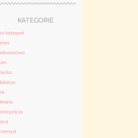
KATEGORIE
ez kategorii
iznes
udownictwo
om
ziecko
dukacja
ne
linaria
otoryzacja
raca
rzemysł