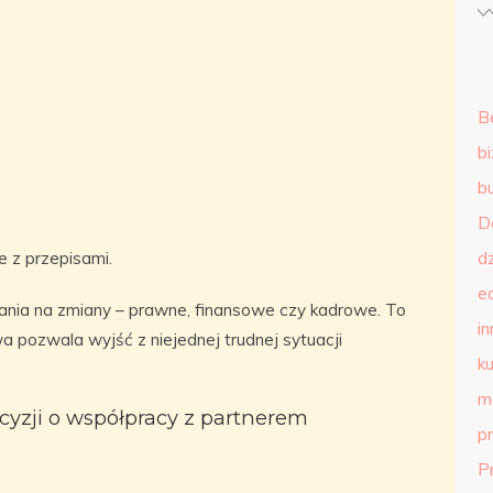
B
b
b
D
e z przepisami.
d
e
nia na zmiany – prawne, finansowe czy kadrowe. To
in
 pozwala wyjść z niejednej trudnej sytuacji
ku
m
cyzji o współpracy z partnerem
p
P