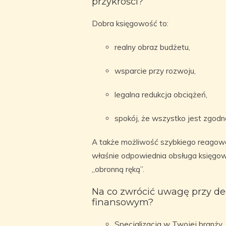
przykrości?
Dobra księgowość to:
realny obraz budżetu,
wsparcie przy rozwoju,
legalna redukcja obciążeń,
spokój, że wszystko jest zgodn
A także możliwość szybkiego reagowa
właśnie odpowiednia obsługa księgowa
„obronną ręką”.
Na co zwrócić uwagę przy de
finansowym?
Specjalizacja w Twojej branży,