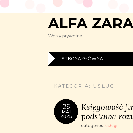
ALFA ZAR
Wpisy prywatne
STRONA GŁÓWNA
KATEGORIA:
USŁUGI
Księgowość fir
26
MAJ
podstawa roz
2025
categories:
usługi