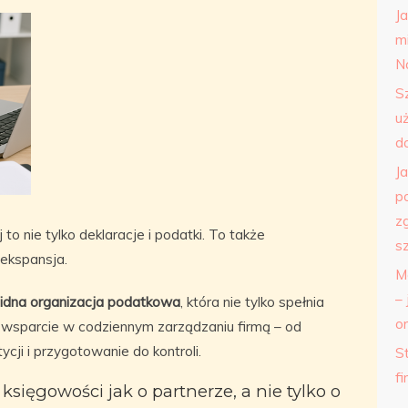
J
m
N
S
u
d
J
p
z
to nie tylko deklaracje i podatki. To także
s
 ekspansja.
M
– 
lidna organizacja podatkowa
, która nie tylko spełnia
o
 wsparcie w codziennym zarządzaniu firmą – od
cji i przygotowanie do kontroli.
St
f
księgowości jak o partnerze, a nie tylko o