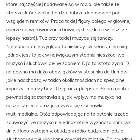
które najczęściej nadawane są w radio, ale także te
starsze, które wolno bardzo dobrze dopasować pod
względem remixów. Praca takiej figury polega w głównej
mierze na wprowadzaniu bawiących się ludzi w jeszcze
lepszy nastrój. Tuż przy takiej muzyce się tańczy.
Niejednokrotnie wygląda to niekiedy jak seans, niemniej
jednak jest to jak w największym stopniu nieszkodliwe –
muzyka i słuchawki pełne zdaniem DJ’a to istota życia. DJ
na pewno ma dużo obowiązków w stosunku do tłumów
jakie nadchodzą w takich okolicznościach na specjalne
imprezy. Imprezy bez DJ są raczej kiepskie. Sporo osób z
pewnością zastanawia się jaki wpływ ma muzyka na
nasze istnienie oraz jak używa się słuchawki
multlimedialne. Otóż odpowiadając na to pytanie trzeba
zauważyć, że muzyka niejednokrotnie wyznacza nam cykl
dnia. Rano wstajemy, obudzeni radio-budzikiem, gdzie
słuchamy swoje ukochane kawałki muzyczne. Po południu,