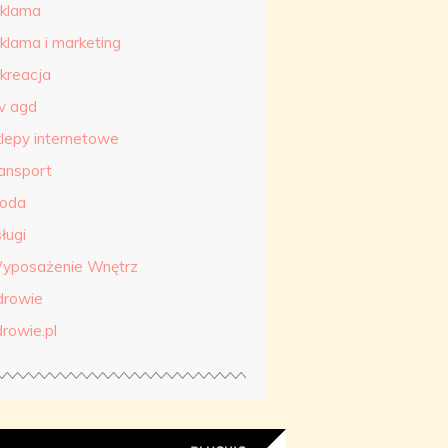
eklama
eklama i marketing
ekreacja
tv agd
klepy internetowe
ransport
roda
ługi
yposażenie Wnętrz
drowie
drowie.pl