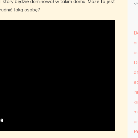
l, który będzie dominował w takim domu. Może to jest
trudnić taką osobę?
B
b
b
D
d
e
in
ku
m
p
P