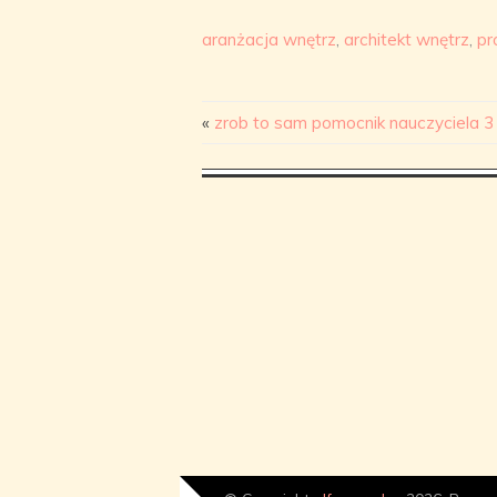
aranżacja wnętrz
,
architekt wnętrz
,
pr
«
zrob to sam pomocnik nauczyciela 3