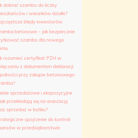
ak dobrać szambo do liczby
ieszkańców i warunków działki?
ajczęstsze błędy inwestorów.
zamba betonowe – jak bezpiecznie
żytkować szambo dla nowego
omu
ak rozumieć certyfikat PZH w
ołączeniu z dokumentem deklaracji
godności przy zakupie betonowego
zamba?
eble sprzedażowe i ekspozycyjne
jak przekładają się na aranżację
raz sprzedaż w butiku?
rategiczne spojrzenie do kontroli
inansów w przedsiębiorstwie