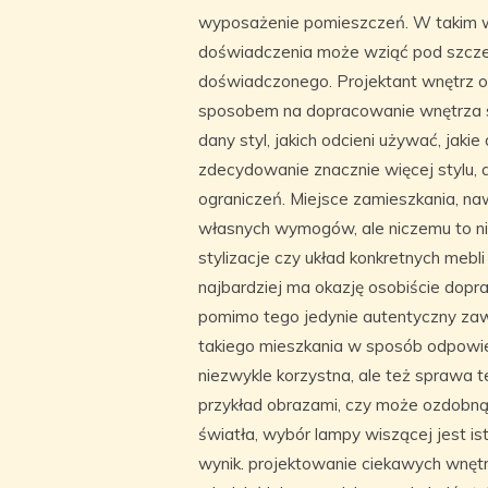
wyposażenie pomieszczeń. W takim wy
doświadczenia może wziąć pod szcze
doświadczonego. Projektant wnętrz 
sposobem na dopracowanie wnętrza s
dany styl, jakich odcieni używać, jak
zdecydowanie znacznie więcej stylu, a
ograniczeń. Miejsce zamieszkania, na
własnych wymogów, ale niczemu to n
stylizacje czy układ konkretnych meb
najbardziej ma okazję osobiście dopr
pomimo tego jedynie autentyczny zaw
takiego mieszkania w sposób odpowied
niezwykle korzystna, ale też sprawa 
przykład obrazami, czy może ozdobną
światła, wybór lampy wiszącej jest i
wynik. projektowanie ciekawych wnętr