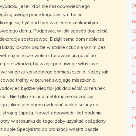
J
padku, jeżeli ktoś nie ma odpowiedniego
m
gólną uwagę pracę kogoś w tym fachu
N
okazuje się być pod tym względem znakomitym
wojego domu. Podpowie, w jaki sposób dopieścić
S
ie dekoracje zastosować. Dzięki temu dom nabierze
u
 każdy lokator będzie w stanie czuć się w nim bez
d
wet najmniejsze wolno stosownie urządzić do
J
ie przeszkadza, by wziąć pod uwagę właściwe
p
li we wnętrzu konkretnego pomieszczenia. Każdy jak
z
acować trafny wizerunek swojego mieszkania,
s
odowiec będzie wiedział jak dopieścić wizerunek
M
ni. Nie tylko zmiana mebli może okazać się
– 
tego jakim sposobem ozdabiać wolno ściany na
o
, strojną tapetą. Nawet odpowiedni kąt padania
St
stotny w stosunku do tego, żeby uzyskać pożądany
f
z opole Specjalista od aranżacji wnętrz będzie