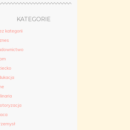
KATEGORIE
ez kategorii
iznes
udownictwo
om
ziecko
dukacja
ne
linaria
otoryzacja
raca
rzemysł