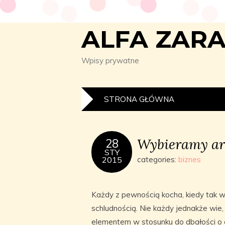
ALFA ZAR
Wpisy prywatne
STRONA GŁÓWNA
Wybieramy ar
28
STY
2015
categories:
biznes
Każdy z pewnością kocha, kiedy tak w
schludnością. Nie każdy jednakże wie,
elementem w stosunku do dbałości o 