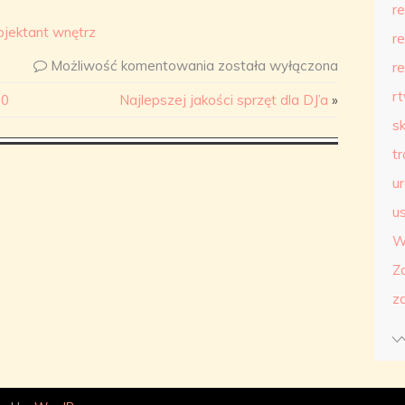
r
ojektant wnętrz
r
Możliwość komentowania
została wyłączona
r
r
 0
Najlepszej jakości sprzęt dla DJ’a
»
s
t
u
us
W
Z
z