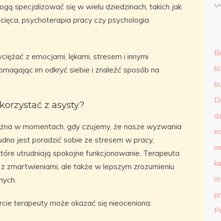
gą specjalizować się w wielu dziedzinach, takich jak
iecięca, psychoterapia pracy czy psychologia
B
iężać z emocjami, lękami, stresem i innymi
b
magając im odkryć siebie i znaleźć sposób na
b
D
korzystać z asysty?
d
ważna w momentach, gdy czujemy, że nasze wyzwania
e
udno jest poradzić sobie ze stresem w pracy,
in
które utrudniają spokojne funkcjonowanie. Terapeuta
ku
z zmartwieniami, ale także w lepszym zrozumieniu
m
nych.
p
arcie terapeuty może okazać się nieoceniona:
P