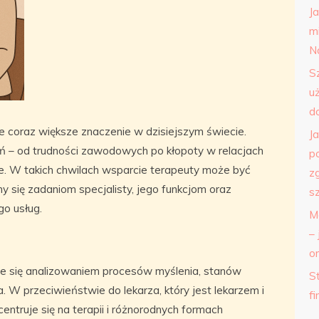
J
m
N
S
u
d
je coraz większe znaczenie w dzisiejszym świecie.
J
 – od trudności zawodowych po kłopoty w relacjach
p
e. W takich chwilach wsparcie terapeuty może być
z
y się zadaniom specjalisty, jego funkcjom oraz
s
go usług.
M
– 
o
uje się analizowaniem procesów myślenia, stanów
St
 W przeciwieństwie do lekarza, który jest lekarzem i
f
entruje się na terapii i różnorodnych formach