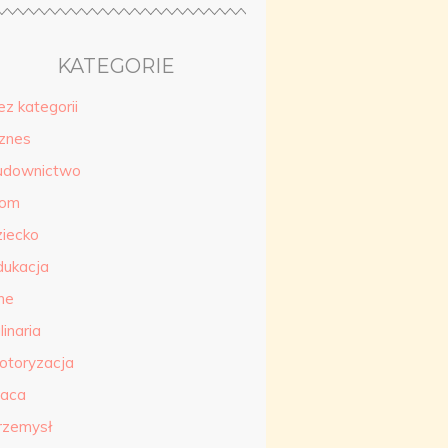
KATEGORIE
ez kategorii
iznes
udownictwo
om
ziecko
dukacja
ne
linaria
otoryzacja
raca
rzemysł