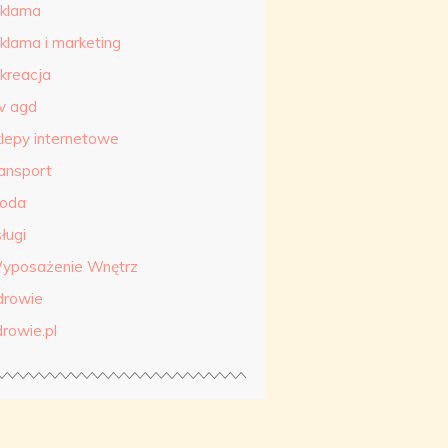
eklama
eklama i marketing
ekreacja
tv agd
klepy internetowe
ransport
roda
ługi
yposażenie Wnętrz
drowie
drowie.pl