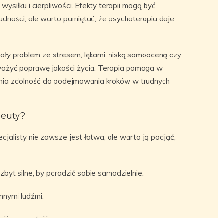
ysiłku i cierpliwości. Efekty terapii mogą być
rudności, ale warto pamiętać, że psychoterapia daje
iały problem ze stresem, lękami, niską samooceną czy
ażyć poprawę jakości życia. Terapia pomaga w
nia zdolność do podejmowania kroków w trudnych
peuty?
cjalisty nie zawsze jest łatwa, ale warto ją podjąć,
byt silne, by poradzić sobie samodzielnie.
nnymi ludźmi.