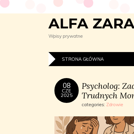
ALFA ZAR
Wpisy prywatne
STRONA GŁÓWNA
Psycholog: Za
08
CZE
Trudnych Mo
2025
categories:
Zdrowie