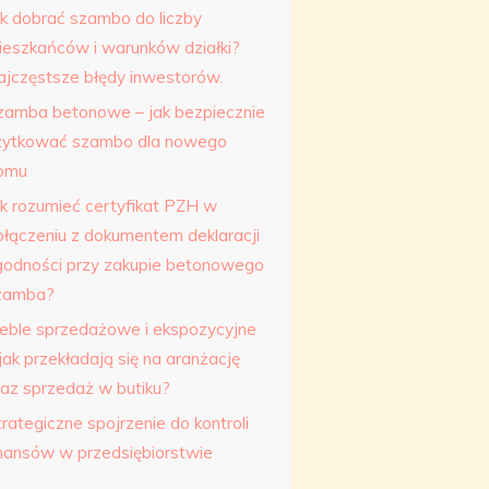
ak dobrać szambo do liczby
ieszkańców i warunków działki?
ajczęstsze błędy inwestorów.
zamba betonowe – jak bezpiecznie
żytkować szambo dla nowego
omu
ak rozumieć certyfikat PZH w
ołączeniu z dokumentem deklaracji
godności przy zakupie betonowego
zamba?
eble sprzedażowe i ekspozycyjne
jak przekładają się na aranżację
raz sprzedaż w butiku?
rategiczne spojrzenie do kontroli
inansów w przedsiębiorstwie