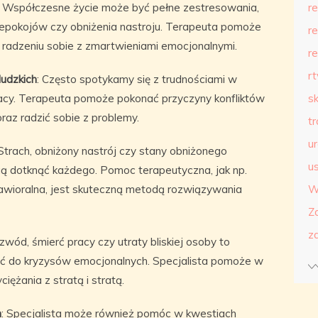
: Współczesne życie może być pełne zestresowania,
r
iepokojów czy obniżenia nastroju. Terapeuta pomoże
r
i radzeniu sobie z zmartwieniami emocjonalnymi.
r
r
ludzkich
: Często spotykamy się z trudnościami w
racy. Terapeuta pomoże pokonać przyczyny konfliktów
s
oraz radzić sobie z problemy.
t
u
 Strach, obniżony nastrój czy stany obniżonego
us
gą dotknąć każdego. Pomoc terapeutyczna, jak np.
wioralna, jest skuteczną metodą rozwiązywania
W
Z
z
zwód, śmierć pracy czy utraty bliskiej osoby to
ć do kryzysów emocjonalnych. Specjalista pomoże w
iężania z stratą i stratą.
m
: Specjalista może również pomóc w kwestiach