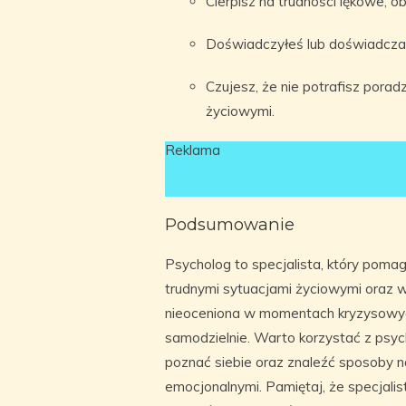
Cierpisz na trudności lękowe, ob
Doświadczyłeś lub doświadczas
Czujesz, że nie potrafisz porad
życiowymi.
Reklama
Podsumowanie
Psycholog to specjalista, który pom
trudnymi sytuacjami życiowymi oraz w
nieoceniona w momentach kryzysowych
samodzielnie. Warto korzystać z psyc
poznać siebie oraz znaleźć sposoby n
emocjonalnymi. Pamiętaj, że specjali