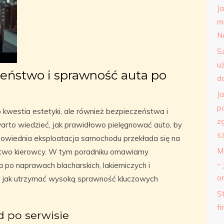
J
m
N
S
u
zeństwo i sprawność auta po
d
J
p
o kwestia estetyki, ale również bezpieczeństwa i
z
arto wiedzieć, jak prawidłowo pielęgnować auto, by
s
powiednia eksploatacja samochodu przekłada się na
M
ństwo kierowcy. W tym poradniku omawiamy
– 
po naprawach blacharskich, lakierniczych i
o
 jak utrzymać wysoką sprawność kluczowych
St
f
 po serwisie