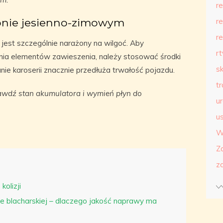
r
onie jesienno-zimowym
r
r
jest szczególnie narażony na wilgoć. Aby
r
ienia elementów zawieszenia, należy stosować środki
s
ie karoserii znacznie przedłuża trwałość pojazdu.
t
wdź stan akumulatora i wymień płyn do
u
us
W
Z
z
kolizji
 blacharskiej – dlaczego jakość naprawy ma