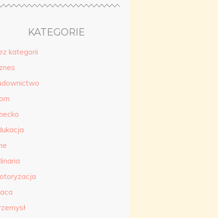
KATEGORIE
ez kategorii
iznes
udownictwo
om
ziecko
dukacja
ne
linaria
otoryzacja
raca
rzemysł