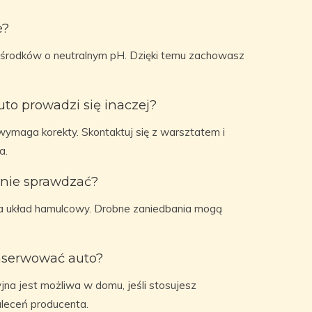
e?
j środków o neutralnym pH. Dzięki temu zachowasz
auto prowadzi się inaczej?
ymaga korekty. Skontaktuj się z warsztatem i
a.
rnie sprawdzać?
a układ hamulcowy. Drobne zaniedbania mogą
nserwować auto?
na jest możliwa w domu, jeśli stosujesz
aleceń producenta.