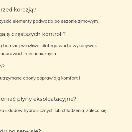
rzed korozją?
czyścić elementy podwozia po sezonie zimowym.
ją częstszych kontroli?
ą bardziej wrażliwe, dlatego warto wykonywać
po naprawach mechanicznych.
n?
 utrzymane opony poprawiają komfort i
eniać płyny eksploatacyjne?
ła układów hydraulicznych lub chłodzenia, zaleca się
du po serwisie?