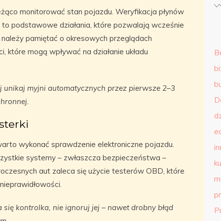
eżąco monitorować stan pojazdu. Weryfikacja płynów
 to podstawowe działania, które pozwalają wcześnie
 należy pamiętać o okresowych przeglądach
ci, które mogą wpływać na działanie układu
B
b
b
 unikaj myjni automatycznych przez pierwsze 2–3
D
chronnej.
d
sterki
e
arto wykonać sprawdzenie elektroniczne pojazdu.
in
szystkie systemy – zwłaszcza bezpieczeństwa –
ku
oczesnych aut zaleca się użycie testerów OBD, które
m
nieprawidłowości.
p
ię kontrolka, nie ignoruj jej – nawet drobny błąd
P
em.