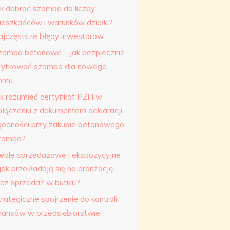
ak dobrać szambo do liczby
ieszkańców i warunków działki?
ajczęstsze błędy inwestorów.
zamba betonowe – jak bezpiecznie
żytkować szambo dla nowego
omu
ak rozumieć certyfikat PZH w
ołączeniu z dokumentem deklaracji
godności przy zakupie betonowego
zamba?
eble sprzedażowe i ekspozycyjne
jak przekładają się na aranżację
raz sprzedaż w butiku?
rategiczne spojrzenie do kontroli
inansów w przedsiębiorstwie