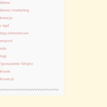
eklama
eklama i marketing
ekreacja
tv agd
klepy internetowe
ransport
roda
ługi
yposażenie Wnętrz
drowie
drowie.pl